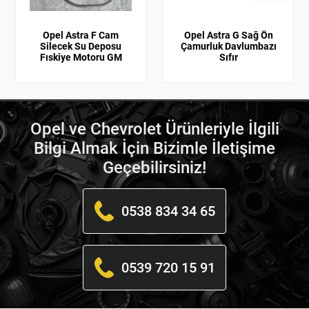
Opel Astra F Cam
Opel Astra G Sağ Ön
Silecek Su Deposu
Çamurluk Davlumbazı
Fıskiye Motoru GM
Sıfır
Opel ve Chevrolet Ürünleriyle İlgili
Bilgi Almak İçin Bizimle İletişime
Geçebilirsiniz!
0538 834 34 65
0539 720 15 91