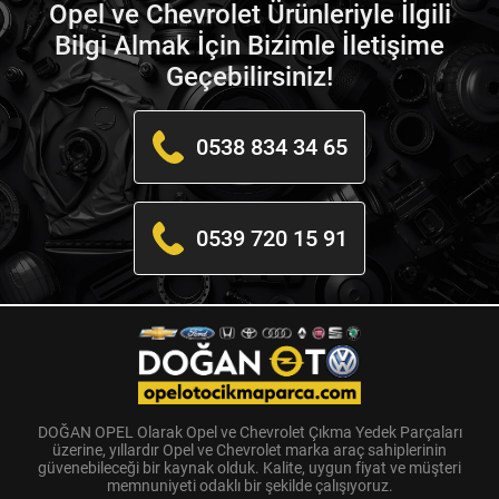
Opel ve Chevrolet Ürünleriyle İlgili
Bilgi Almak İçin Bizimle İletişime
Geçebilirsiniz!
0538 834 34 65
0539 720 15 91
DOĞAN OPEL Olarak Opel ve Chevrolet Çıkma Yedek Parçaları
üzerine, yıllardır Opel ve Chevrolet marka araç sahiplerinin
güvenebileceği bir kaynak olduk. Kalite, uygun fiyat ve müşteri
memnuniyeti odaklı bir şekilde çalışıyoruz.