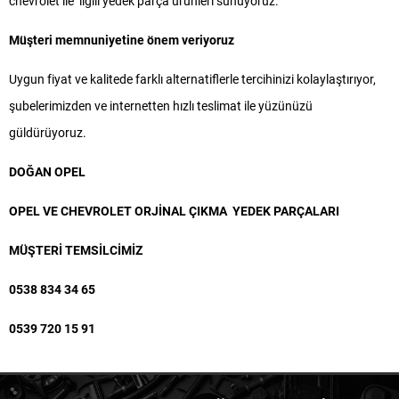
chevrolet ile ilgili yedek parça ürünleri sunuyoruz.
Müşteri memnuniyetine önem veriyoruz
Uygun fiyat ve kalitede farklı alternatiflerle tercihinizi kolaylaştırıyor,
şubelerimizden ve internetten hızlı teslimat ile yüzünüzü
güldürüyoruz.
DOĞAN OPEL
OPEL VE CHEVROLET ORJİNAL ÇIKMA YEDEK PARÇALARI
MÜŞTERİ TEMSİLCİMİZ
0538 834 34 65
0539 720 15 91