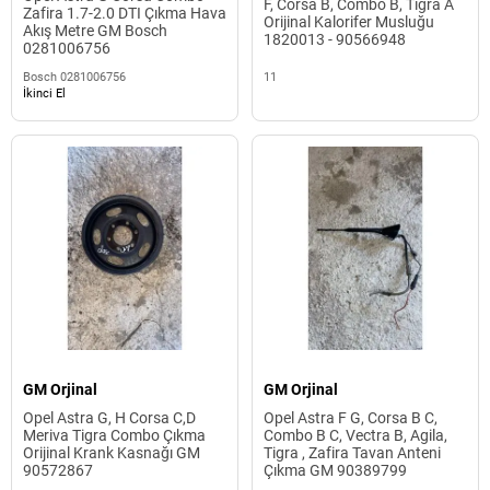
F, Corsa B, Combo B, Tigra A
Zafira 1.7-2.0 DTI Çıkma Hava
Orijinal Kalorifer Musluğu
Akış Metre GM Bosch
1820013 - 90566948
0281006756
Bosch 0281006756
11
İkinci El
GM Orjinal
GM Orjinal
Opel Astra G, H Corsa C,D
Opel Astra F G, Corsa B C,
Meriva Tigra Combo Çıkma
Combo B C, Vectra B, Agila,
Orijinal Krank Kasnağı GM
Tigra , Zafira Tavan Anteni
90572867
Çıkma GM 90389799