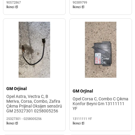
90572867
90389799
İkinci El
İkinci El
GM Orjinal
GM Orjinal
Opel Astra, Vectra C, B
Opel Corsa C, Combo C Çıkma
Meriva, Corsa, Combo, Zafira
Konfor Beyni Gm 13111111
Çıkma Prijinal Oksijen sensörü
YF
GM 25327301 0258005256
25327301 - 0258005256
13111111 YF
İkinci El
İkinci El