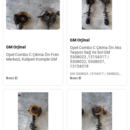
GM Orjinal
GM Orjinal
Opel Combo C Çıkma Ön Aks
Taşıyıcı Sağ Ve Sol GM
Opel Combo C Çıkma Ön Fren
5308023 ,13154317 /
Merkezi, Kaliperi Komple GM
5308022, 5308037,
13154318
GM 5308023 ,13154317 / 5308022,
5308037, 13154318
İkinci El
İkinci El