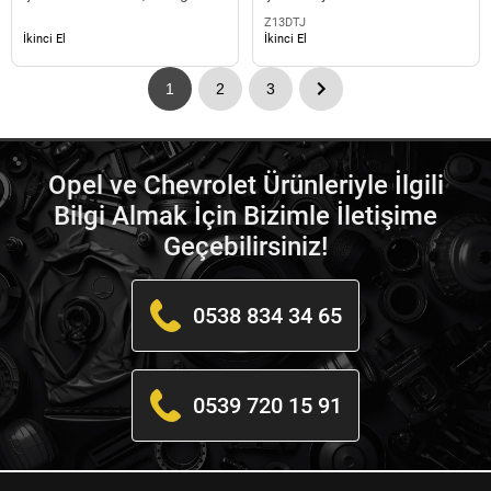
Z13DTJ
İkinci El
İkinci El
1
2
3
Opel ve Chevrolet Ürünleriyle İlgili
Bilgi Almak İçin Bizimle İletişime
Geçebilirsiniz!
0538 834 34 65
0539 720 15 91