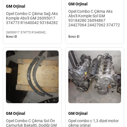
GM Orjinal
GM Orjinal
Opel Combo C Çıkma Aks
Opel Combo C Çıkma Sağ Aks
Abs'li Komple Sol GM
Komple Abs'li GM 26095017
93184280 26094867
374773 R1640042 93184282
24427064 24427062 374772
26095017 374773 R1640042
93184282
İkinci El
İkinci El
GM Orjinal
GM Orjinal
Opel Combo C Çıkma Sol Ön
Opel combo c 1,3 dizel motor
Çamurluk Bakaliti, Dodiği GM
çikma orjinal