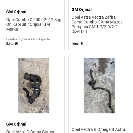
GM Orjinal
GM Orjinal
Opel Astra Vectra Zafira
Opel Combo C 2002-2012 Sağ
Corsa Combo Çıkma Mazot
Ön Kapı Sıfır Orijinal GM
Pompası GM 1.7/2.0/2.2
Marka
Dizel DTI
Combo C Çıkma Kapı Kaporta
Aksamı
İkinci El
İkinci El
GM Orjinal
Opel Vectra B Omega B Astra
Opel Astra G Corsa Combo