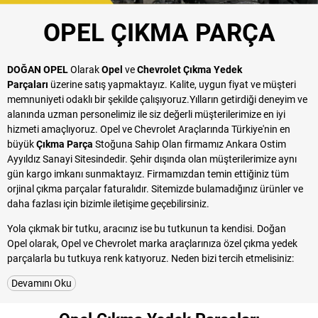
OPEL ÇIKMA PARÇA
DOĞAN OPEL
Olarak
Opel
ve
Chevrolet Çıkma Yedek
Parçaları
üzerine satış yapmaktayız. Kalite, uygun fiyat ve müşteri
memnuniyeti odaklı bir şekilde çalışıyoruz.Yılların getirdiği deneyim ve
alanında uzman personelimiz ile siz değerli müşterilerimize en iyi
hizmeti amaçlıyoruz. Opel ve Chevrolet Araçlarında Türkiye'nin en
büyük
Çıkma Parça
Stoğuna Sahip Olan firmamız Ankara Ostim
Ayyıldız Sanayi Sitesindedir. Şehir dışında olan müşterilerimize aynı
gün kargo imkanı sunmaktayız. Firmamızdan temin ettiğiniz tüm
orjinal çıkma parçalar faturalıdır. Sitemizde bulamadığınız ürünler ve
daha fazlası için bizimle iletişime geçebilirsiniz.
Yola çıkmak bir tutku, aracınız ise bu tutkunun ta kendisi. Doğan
Opel olarak, Opel ve Chevrolet marka araçlarınıza özel çıkma yedek
parçalarla bu tutkuya renk katıyoruz. Neden bizi tercih etmelisiniz:
1. Marka Tutkusu:
Biz, Opel ve Chevrolet marka araçların tutkunu
Devamını Oku
olan bir ekibiz. Araçlarınızın ruhunu ve performansını anlıyoruz. Bu
yüzden her parça seçimimiz, markanın özünden ilham alıyor.
2. Orijinal Kalite, İkinci El Fiyatı:
Yedek parça ihtiyaçlarınızda ödün