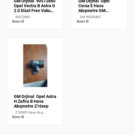
GM Orjinal
90572860
GM Orjinal
Opel
Opel Vectra B Astra G
Corsa E Hava
2.0 Dizel Fren Vakum
Akışmetre GM
Pompası Gm
13452145
90572860
GM 90530463
İkinci El
İkinci El
GM Orjinal
Opel Astra
H Zafira B Hava
Akışmetre Z16xep
Z16XEP Hava Akış
Sensörü
İkinci El