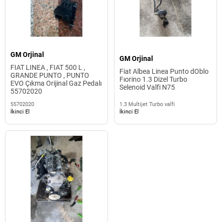
GM Orjinal
GM Orjinal
FIAT LINEA , FIAT 500 L ,
Fiat Albea Linea Punto dOblo
GRANDE PUNTO , PUNTO
Fıorino 1.3 Dizel Turbo
EVO Çıkma Orijinal Gaz Pedalı
Selenoid Valfi N75
55702020
55702020
1.3 Multijet Turbo valfi
İkinci El
İkinci El