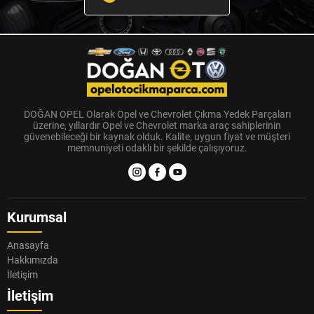
DOĞAN OPEL Olarak Opel ve Chevrolet Çıkma Yedek Parçaları
üzerine, yıllardır Opel ve Chevrolet marka araç sahiplerinin
güvenebileceği bir kaynak olduk. Kalite, uygun fiyat ve müşteri
memnuniyeti odaklı bir şekilde çalışıyoruz.
Kurumsal
Anasayfa
Hakkımızda
İletişim
İletişim