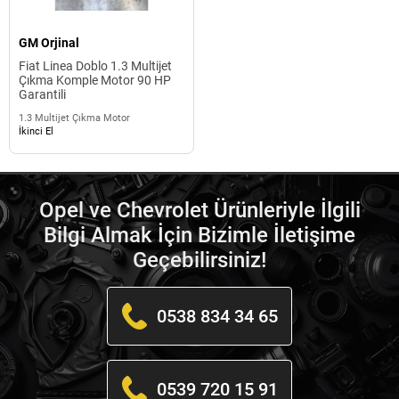
GM Orjinal
Fiat Linea Doblo 1.3 Multijet
Çıkma Komple Motor 90 HP
Garantili
1.3 Multijet Çıkma Motor
İkinci El
Opel ve Chevrolet Ürünleriyle İlgili
Bilgi Almak İçin Bizimle İletişime
Geçebilirsiniz!
0538 834 34 65
0539 720 15 91