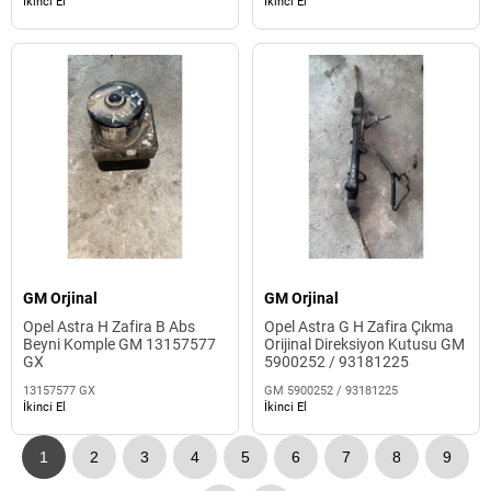
İkinci El
İkinci El
GM Orjinal
GM Orjinal
Opel Astra H Zafira B Abs
Opel Astra G H Zafira Çıkma
Beyni Komple GM 13157577
Orijinal Direksiyon Kutusu GM
GX
5900252 / 93181225
13157577 GX
GM 5900252 / 93181225
İkinci El
İkinci El
1
2
3
4
5
6
7
8
9