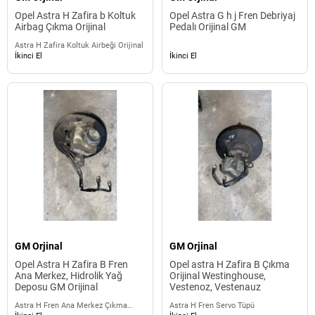
Opel Astra H Zafira b Koltuk
Opel Astra G h j Fren Debriyaj
Airbag Çıkma Orijinal
Pedalı Orijinal GM
Astra H Zafira Koltuk Airbeği Orijinal
İkinci El
İkinci El
GM Orjinal
GM Orjinal
Opel Astra H Zafira B Fren
Opel astra H Zafira B Çıkma
Ana Merkez, Hidrolik Yağ
Orijinal Westinghouse,
Deposu GM Orijinal
Vestenoz, Vestenauz
Astra H Fren Ana Merkez Çıkma
Astra H Fren Servo Tüpü
Orijinal