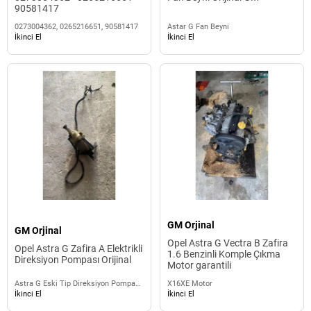
90581417
0273004362, 0265216651, 90581417
Astar G Fan Beyni
İkinci El
İkinci El
GM Orjinal
GM Orjinal
Opel Astra G Vectra B Zafira
Opel Astra G Zafira A Elektrikli
1.6 Benzinli Komple Çıkma
Direksiyon Pompası Orijinal
Motor garantili
Astra G Eski Tip Direksiyon Pompası
X16XE Motor
Power
İkinci El
İkinci El