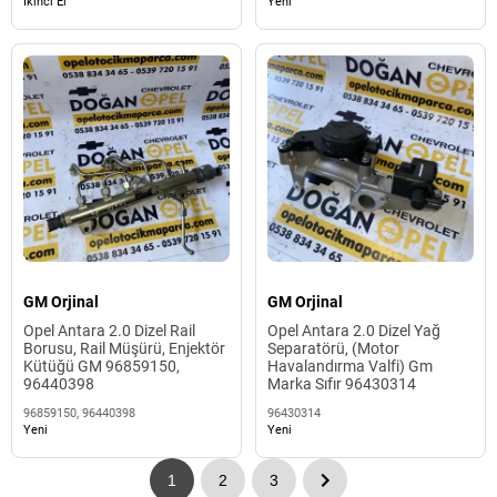
İkinci El
Yeni
GM Orjinal
GM Orjinal
Opel Antara 2.0 Dizel Rail
Opel Antara 2.0 Dizel Yağ
Borusu, Rail Müşürü, Enjektör
Separatörü, (Motor
Kütüğü GM 96859150,
Havalandırma Valfi) Gm
96440398
Marka Sıfır 96430314
96859150, 96440398
96430314
Yeni
Yeni
1
2
3