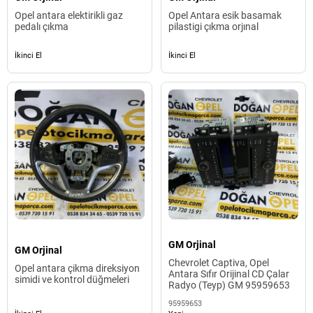
Opel antara elektirikli gaz
Opel Antara esik basamak
pedalı çıkma
pilastigi çıkma orjınal
İkinci El
İkinci El
GM Orjinal
GM Orjinal
Chevrolet Captiva, Opel
Opel antara çikma direksiyon
Antara Sıfır Orijinal CD Çalar
simidi ve kontrol düğmeleri
Radyo (Teyp) GM 95959653
95959653