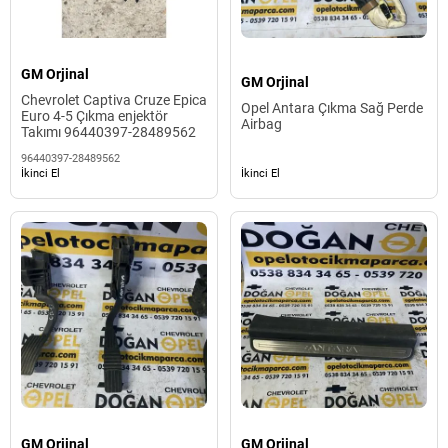
GM Orjinal
GM Orjinal
Chevrolet Captiva Cruze Epica
Opel Antara Çıkma Sağ Perde
Euro 4-5 Çıkma enjektör
Airbag
Takımı 96440397-28489562
96440397-28489562
İkinci El
İkinci El
GM Orjinal
GM Orjinal