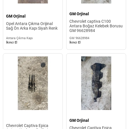
GM Orjinal
GM Orjinal
Chevrolet captiva C100
Opel Antara Çıkma Orijinal
Antara Boğaz Kelebek Borusu
Sağ Ön Arka Kapı Siyah Renk
GM 96628984
Antara Çıkma Kapı
GM 96628984
İkinci El
İkinci El
GM Orjinal
Chevrolet Captiva Epica
Chevrolet Captiva Epica