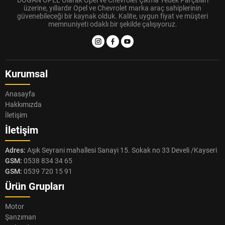
DOĞAN OPEL Olarak Opel ve Chevrolet Çıkma Yedek Parçaları
üzerine, yıllardır Opel ve Chevrolet marka araç sahiplerinin
güvenebileceği bir kaynak olduk. Kalite, uygun fiyat ve müşteri
memnuniyeti odaklı bir şekilde çalışıyoruz.
Kurumsal
Anasayfa
Hakkımızda
İletişim
İletişim
Adres:
Aşık Seyrani mahallesi Sanayi 15. Sokak no 33 Develi /Kayseri
GSM:
0538 834 34 65
GSM:
0539 720 15 91
Ürün Grupları
Motor
Şanzıman