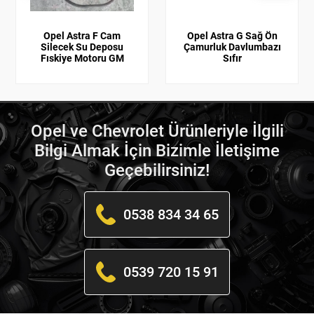
Opel Astra F Cam
Opel Astra G Sağ Ön
Silecek Su Deposu
Çamurluk Davlumbazı
Fıskiye Motoru GM
Sıfır
Opel ve Chevrolet Ürünleriyle İlgili
Bilgi Almak İçin Bizimle İletişime
Geçebilirsiniz!
0538 834 34 65
0539 720 15 91