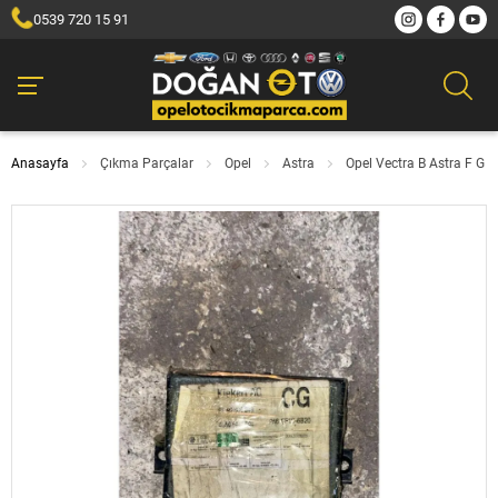
0539 720 15 91
Anasayfa
Çıkma Parçalar
Opel
Astra
Opel Vectra B Astra F G 