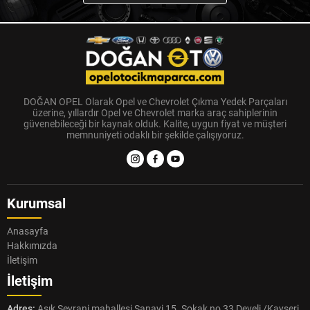
DOĞAN OPEL Olarak Opel ve Chevrolet Çıkma Yedek Parçaları
üzerine, yıllardır Opel ve Chevrolet marka araç sahiplerinin
güvenebileceği bir kaynak olduk. Kalite, uygun fiyat ve müşteri
memnuniyeti odaklı bir şekilde çalışıyoruz.
Kurumsal
Anasayfa
Hakkımızda
İletişim
İletişim
Adres:
Aşık Seyrani mahallesi Sanayi 15. Sokak no 33 Develi /Kayseri