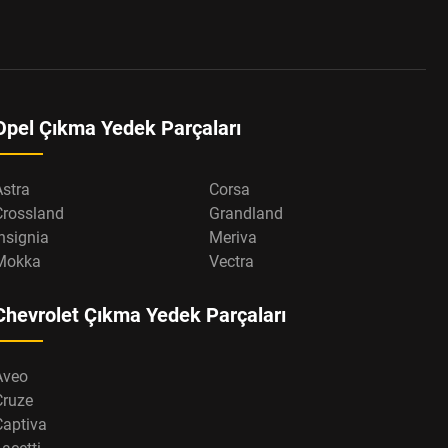
Opel Çıkma Yedek Parçaları
Astra
Corsa
Crossland
Grandland
nsignia
Meriva
Mokka
Vectra
Chevrolet Çıkma Yedek Parçaları
Aveo
Cruze
Captiva