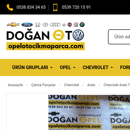
0538 834 34 65
0539 720 15 91
ÜRÜN GRUPLARI
OPEL
CHEVROLET
FOR
Anasayfa
Çıkma Parçalar
Chevrolet
Aveo
Chevrolet Aveo