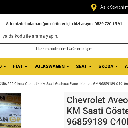
Aşık Seyrani m
Sitemizde bulamadığınız ürünler için bizi arayın. 0539 720 15 91
Hakkımızda
İndirimli Ürünler
İletişim
D
FIAT
VOLKSWAGEN
SEAT
SKODA
A
 T250/255 Çıkma Otomatik KM Saati Gösterge Paneli Komple GM 96859189 C40L0
Chevrolet Ave
KM Saati Göst
96859189 C40