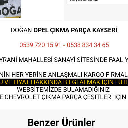
DOĞAN
OPEL ÇIKMA PARÇA KAYSERİ
0539 720 15 91
-
0538 834 34 65
YRANİ MAHALLESİ SANAYİ SİTESİNDE FAAL
NİN HER YERİNE ANLAŞMALI KARGO FİRMAL
VE FİYAT HAKKINDA BİLGİ ALMAK İÇİN LÜT
WEBSİTEMİZDE BULAMADIĞINIZ
 CHEVROLET ÇIKMA PARÇA ÇEŞİTLERİ İÇİN B
Benzer Ürünler