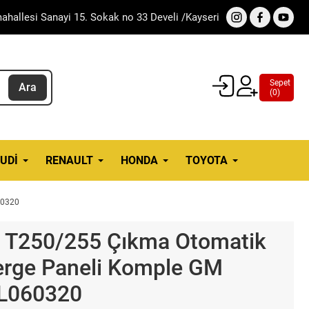
ahallesi Sanayi 15. Sokak no 33 Develi /Kayseri
Sepet
Ara
(
0
)
UDI
RENAULT
HONDA
TOYOTA
60320
o T250/255 Çıkma Otomatik
erge Paneli Komple GM
L060320