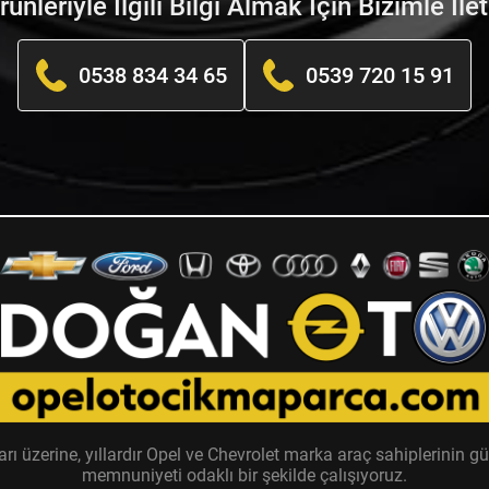
nleriyle İlgili Bilgi Almak İçin Bizimle İle
0538 834 34 65
0539 720 15 91
zerine, yıllardır Opel ve Chevrolet marka araç sahiplerinin güv
memnuniyeti odaklı bir şekilde çalışıyoruz.