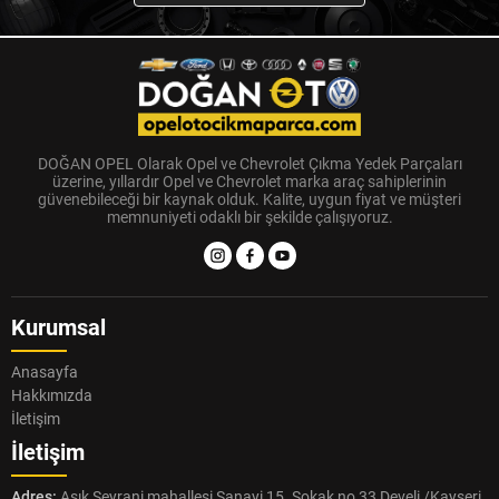
DOĞAN OPEL Olarak Opel ve Chevrolet Çıkma Yedek Parçaları
üzerine, yıllardır Opel ve Chevrolet marka araç sahiplerinin
güvenebileceği bir kaynak olduk. Kalite, uygun fiyat ve müşteri
memnuniyeti odaklı bir şekilde çalışıyoruz.
Kurumsal
Anasayfa
Hakkımızda
İletişim
İletişim
Adres:
Aşık Seyrani mahallesi Sanayi 15. Sokak no 33 Develi /Kayseri