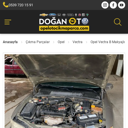
0539 720 15 91
Anasayfa
Çıkma Parçalar
Opel
Vectra
Opel Vectra B Makyajlı 