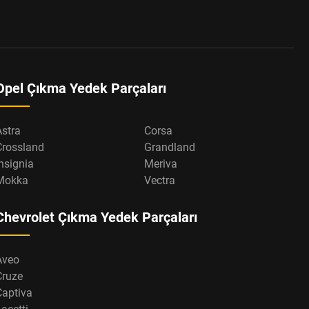
Opel Çıkma Yedek Parçaları
Astra
Corsa
Crossland
Grandland
nsignia
Meriva
Mokka
Vectra
Chevrolet Çıkma Yedek Parçaları
Aveo
Cruze
Captiva