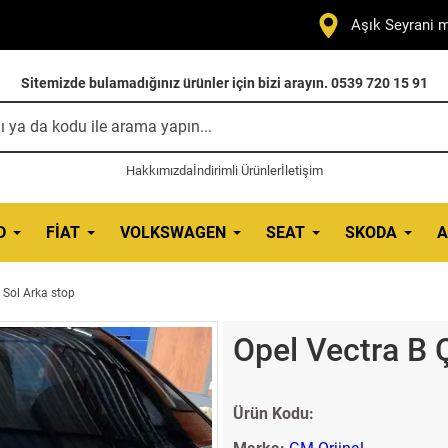
Aşık Seyrani m
Sitemizde bulamadığınız ürünler için bizi arayın. 0539 720 15 91
Hakkımızda
İndirimli Ürünler
İletişim
D
FIAT
VOLKSWAGEN
SEAT
SKODA
A
 Sol Arka stop
Opel Vectra B 
Ürün Kodu: