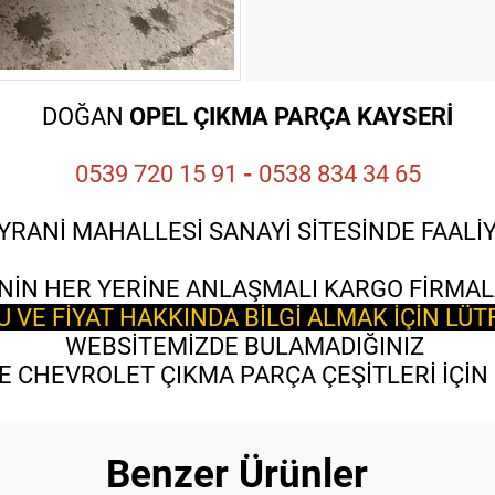
DOĞAN
OPEL ÇIKMA PARÇA KAYSERİ
0539 720 15 91
-
0538 834 34 65
YRANİ MAHALLESİ SANAYİ SİTESİNDE FAAL
NİN HER YERİNE ANLAŞMALI KARGO FİRMAL
VE FİYAT HAKKINDA BİLGİ ALMAK İÇİN LÜT
WEBSİTEMİZDE BULAMADIĞINIZ
 CHEVROLET ÇIKMA PARÇA ÇEŞİTLERİ İÇİN B
Benzer Ürünler