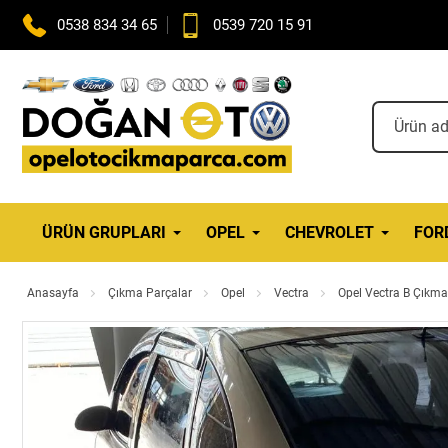
0538 834 34 65
0539 720 15 91
ÜRÜN GRUPLARI
OPEL
CHEVROLET
FOR
Anasayfa
Çıkma Parçalar
Opel
Vectra
Opel Vectra B Çıkma