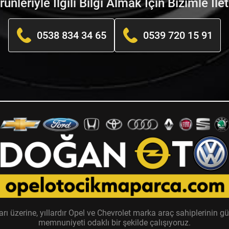
nleriyle İlgili Bilgi Almak İçin Bizimle İle
0538 834 34 65
0539 720 15 91
zerine, yıllardır Opel ve Chevrolet marka araç sahiplerinin güv
memnuniyeti odaklı bir şekilde çalışıyoruz.