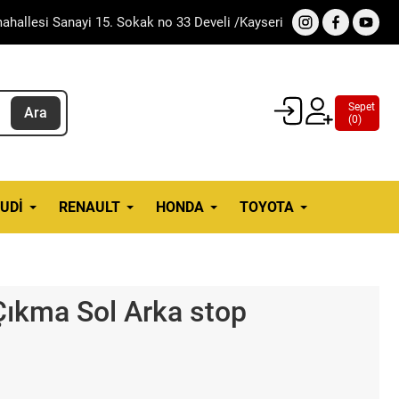
ahallesi Sanayi 15. Sokak no 33 Develi /Kayseri
Sepet
Ara
(
0
)
UDI
RENAULT
HONDA
TOYOTA
Çıkma Sol Arka stop