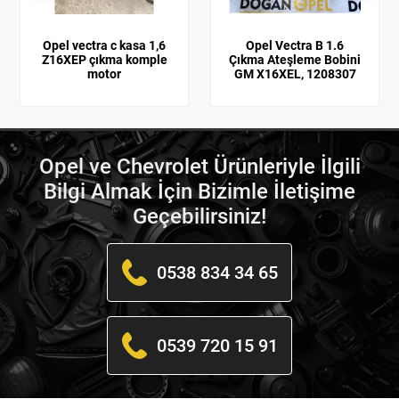
Opel vectra c kasa 1,6
Opel Vectra B 1.6
Z16XEP çıkma komple
Çıkma Ateşleme Bobini
motor
GM X16XEL, 1208307
Opel ve Chevrolet Ürünleriyle İlgili
Bilgi Almak İçin Bizimle İletişime
Geçebilirsiniz!
0538 834 34 65
0539 720 15 91