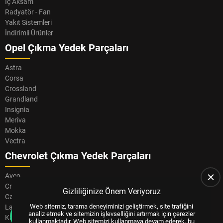
İç Aksam
Radyatör - Fan
Yakıt Sistemleri
İndirimli Ürünler
Opel Çıkma Yedek Parçaları
Astra
Corsa
Crossland
Grandland
Insignia
Meriva
Mokka
Vectra
Chevrolet Çıkma Yedek Parçaları
Aveo
Cruze
Gizliliğinize Önem Veriyoruz
Captiva
Web sitemiz, tarama deneyiminizi geliştirmek, site trafiğini
Lacetti
analiz etmek ve sitemizin işlevselliğini artırmak için çerezler
Kalos
kullanmaktadır. Web sitemizi kullanmaya devam ederek, bu