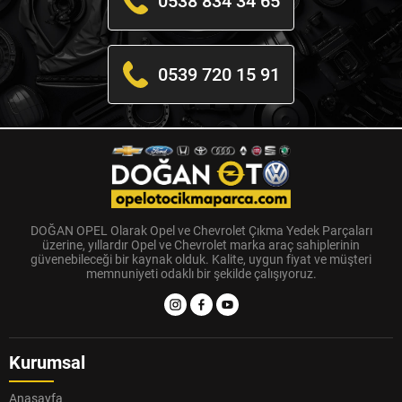
0538 834 34 65
0539 720 15 91
DOĞAN OPEL Olarak Opel ve Chevrolet Çıkma Yedek Parçaları
üzerine, yıllardır Opel ve Chevrolet marka araç sahiplerinin
güvenebileceği bir kaynak olduk. Kalite, uygun fiyat ve müşteri
memnuniyeti odaklı bir şekilde çalışıyoruz.
Kurumsal
Anasayfa