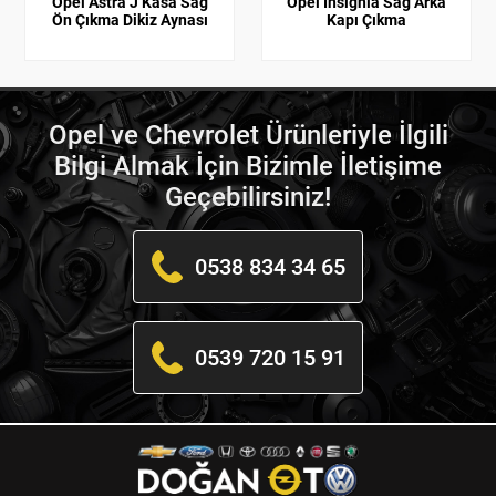
Opel Astra J Kasa Sağ
Opel İnsignia Sağ Arka
Ön Çıkma Dikiz Aynası
Kapı Çıkma
Opel ve Chevrolet Ürünleriyle İlgili
Bilgi Almak İçin Bizimle İletişime
Geçebilirsiniz!
0538 834 34 65
0539 720 15 91