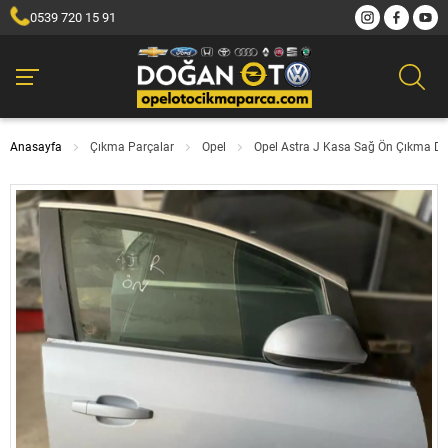
0539 720 15 91
Anasayfa
Çıkma Parçalar
Opel
Opel Astra J Kasa Sağ Ön Çıkma Di