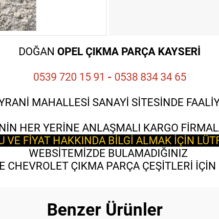
DOĞAN
OPEL ÇIKMA PARÇA KAYSERİ
0539 720 15 91
-
0538 834 34 65
YRANİ MAHALLESİ SANAYİ SİTESİNDE FAAL
NİN HER YERİNE ANLAŞMALI KARGO FİRMAL
VE FİYAT HAKKINDA BİLGİ ALMAK İÇİN LÜT
WEBSİTEMİZDE BULAMADIĞINIZ
 CHEVROLET ÇIKMA PARÇA ÇEŞİTLERİ İÇİN B
Benzer Ürünler