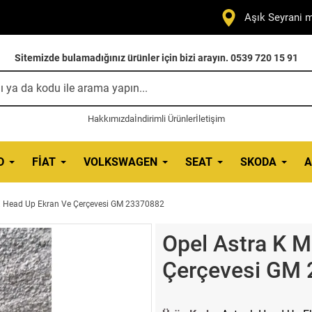
Aşık Seyrani m
Sitemizde bulamadığınız ürünler için bizi arayın. 0539 720 15 91
Hakkımızda
İndirimli Ürünler
İletişim
D
FIAT
VOLKSWAGEN
SEAT
SKODA
A
X Head Up Ekran Ve Çerçevesi GM 23370882
Opel Astra K 
Çerçevesi GM