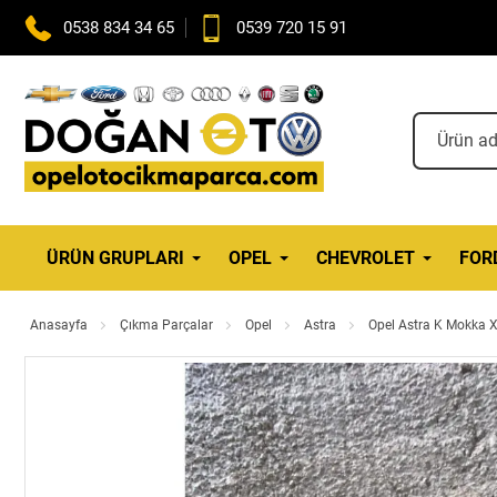
0538 834 34 65
0539 720 15 91
ÜRÜN GRUPLARI
OPEL
CHEVROLET
FOR
Anasayfa
Çıkma Parçalar
Opel
Astra
Opel Astra K Mokka 