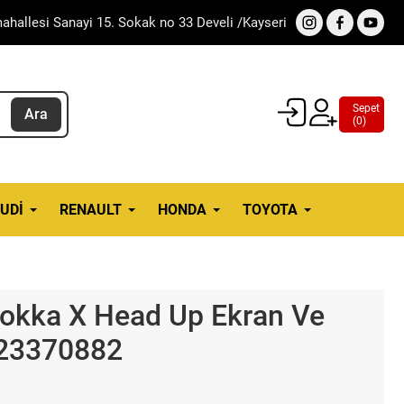
ahallesi Sanayi 15. Sokak no 33 Develi /Kayseri
Sepet
Ara
(
0
)
UDI
RENAULT
HONDA
TOYOTA
Mokka X Head Up Ekran Ve
 23370882