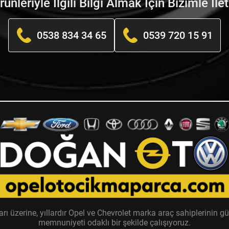
nleriyle İlgili Bilgi Almak İçin Bizimle İle
0538 834 34 65
0539 720 15 91
zerine, yıllardır Opel ve Chevrolet marka araç sahiplerinin güv
memnuniyeti odaklı bir şekilde çalışıyoruz.