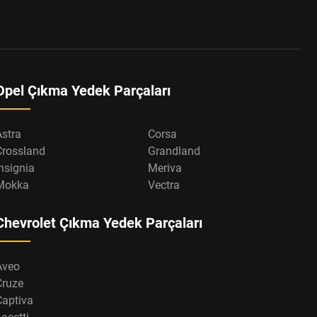
Opel Çıkma Yedek Parçaları
Astra
Corsa
Crossland
Grandland
nsignia
Meriva
Mokka
Vectra
Chevrolet Çıkma Yedek Parçaları
Aveo
Cruze
Captiva