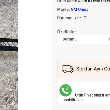
Ürün Kodu:
Astra k Head Up E
Marka:
GM Orjinal
Durumu:
İkinci El
Özellikler
Durumu
Ürün Fiyat bilgisi a
ulaşabilirsiniz.