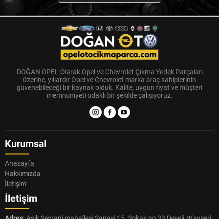
DOĞAN OPEL Olarak Opel ve Chevrolet Çıkma Yedek Parçaları
üzerine, yıllardır Opel ve Chevrolet marka araç sahiplerinin
güvenebileceği bir kaynak olduk. Kalite, uygun fiyat ve müşteri
memnuniyeti odaklı bir şekilde çalışıyoruz.
Kurumsal
Anasayfa
Hakkımızda
İletişim
İletişim
Adres:
Aşık Seyrani mahallesi Sanayi 15. Sokak no 33 Develi /Kayseri