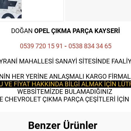
DOĞAN
OPEL ÇIKMA PARÇA KAYSERİ
0539 720 15 91
-
0538 834 34 65
YRANİ MAHALLESİ SANAYİ SİTESİNDE FAAL
NİN HER YERİNE ANLAŞMALI KARGO FİRMAL
VE FİYAT HAKKINDA BİLGİ ALMAK İÇİN LÜT
WEBSİTEMİZDE BULAMADIĞINIZ
 CHEVROLET ÇIKMA PARÇA ÇEŞİTLERİ İÇİN B
Benzer Ürünler