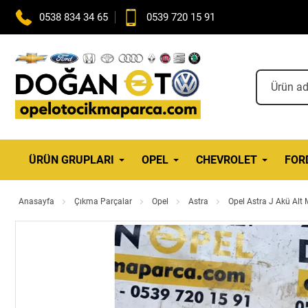
0538 834 34 65
0539 720 15 91
ÜRÜN GRUPLARI
OPEL
CHEVROLET
FOR
Anasayfa
Çıkma Parçalar
Opel
Astra
Opel Astra J Akü Al