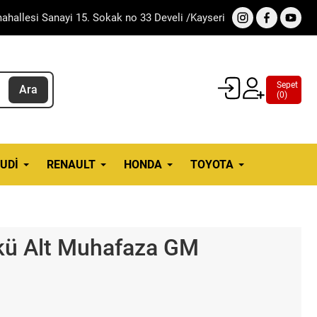
ahallesi Sanayi 15. Sokak no 33 Develi /Kayseri
Sepet
Ara
(
0
)
UDI
RENAULT
HONDA
TOYOTA
Akü Alt Muhafaza GM