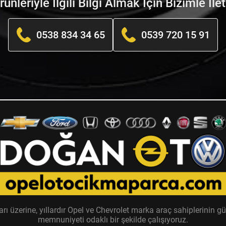
nleriyle İlgili Bilgi Almak İçin Bizimle İle
0538 834 34 65
0539 720 15 91
zerine, yıllardır Opel ve Chevrolet marka araç sahiplerinin güv
memnuniyeti odaklı bir şekilde çalışıyoruz.