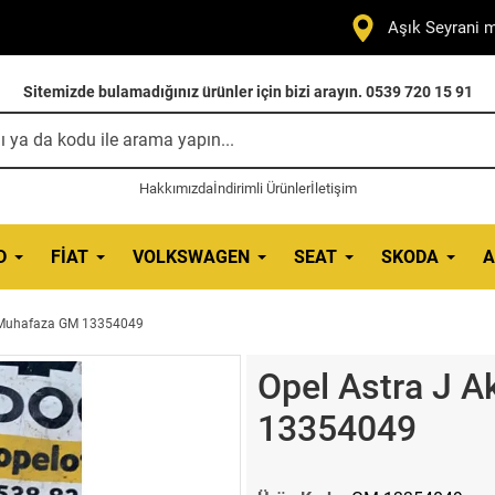
Aşık Seyrani m
Sitemizde bulamadığınız ürünler için bizi arayın. 0539 720 15 91
Hakkımızda
İndirimli Ürünler
İletişim
D
FIAT
VOLKSWAGEN
SEAT
SKODA
A
t Muhafaza GM 13354049
Opel Astra J 
13354049