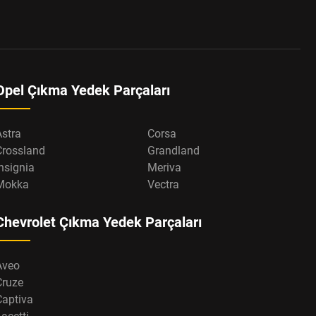
Opel Çıkma Yedek Parçaları
Astra
Corsa
Crossland
Grandland
nsignia
Meriva
Mokka
Vectra
Chevrolet Çıkma Yedek Parçaları
Aveo
Cruze
Captiva