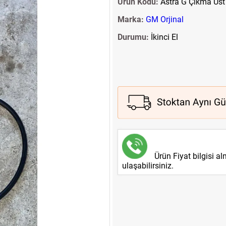
Ürün Kodu:
Astra G Çıkma Üst K
Marka:
GM Orjinal
Durumu:
İkinci El
Ürün Fiyat bilgisi a
ulaşabilirsiniz.