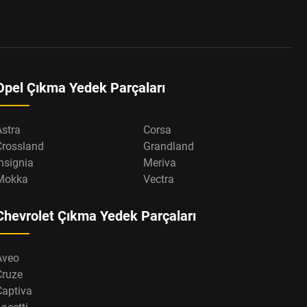
Opel Çıkma Yedek Parçaları
Astra
Corsa
Crossland
Grandland
nsignia
Meriva
Mokka
Vectra
Chevrolet Çıkma Yedek Parçaları
Aveo
Cruze
Captiva