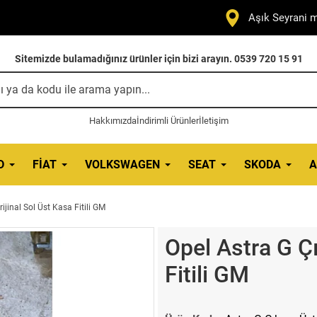
Aşık Seyrani m
Sitemizde bulamadığınız ürünler için bizi arayın. 0539 720 15 91
Hakkımızda
İndirimli Ürünler
İletişim
D
FIAT
VOLKSWAGEN
SEAT
SKODA
A
ijinal Sol Üst Kasa Fitili GM
Opel Astra G Ç
Fitili GM