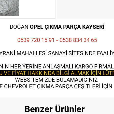
DOĞAN
OPEL ÇIKMA PARÇA KAYSERİ
0539 720 15 91
-
0538 834 34 65
YRANİ MAHALLESİ SANAYİ SİTESİNDE FAAL
NİN HER YERİNE ANLAŞMALI KARGO FİRMAL
VE FİYAT HAKKINDA BİLGİ ALMAK İÇİN LÜT
WEBSİTEMİZDE BULAMADIĞINIZ
 CHEVROLET ÇIKMA PARÇA ÇEŞİTLERİ İÇİN B
Benzer Ürünler