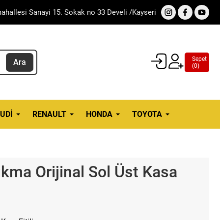
ahallesi Sanayi 15. Sokak no 33 Develi /Kayseri
Sepet
Ara
(
0
)
UDI
RENAULT
HONDA
TOYOTA
ıkma Orijinal Sol Üst Kasa