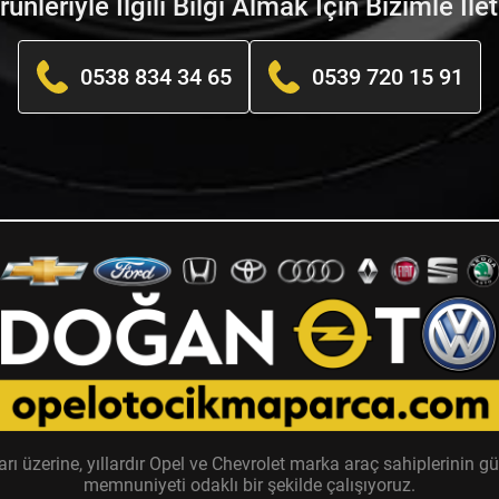
nleriyle İlgili Bilgi Almak İçin Bizimle İle
0538 834 34 65
0539 720 15 91
zerine, yıllardır Opel ve Chevrolet marka araç sahiplerinin güv
memnuniyeti odaklı bir şekilde çalışıyoruz.