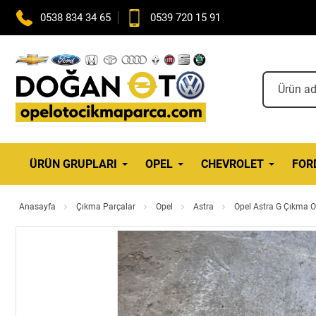
0538 834 34 65
0539 720 15 91
ÜRÜN GRUPLARI
OPEL
CHEVROLET
FOR
Anasayfa
Çıkma Parçalar
Opel
Astra
Opel Astra G Çıkma Or