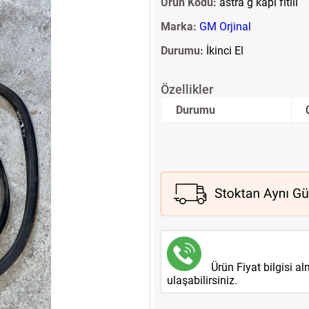
Ürün Kodu:
astra g kapı fitili
Marka:
GM Orjinal
Durumu:
İkinci El
Özellikler
Durumu
Ürün Fiyat bilgisi a
ulaşabilirsiniz.