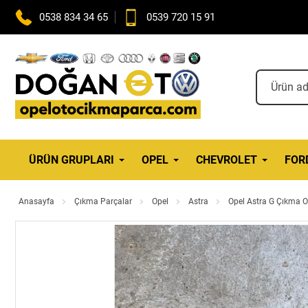
0538 834 34 65
0539 720 15 91
ÜRÜN GRUPLARI
OPEL
CHEVROLET
FOR
Anasayfa
Çıkma Parçalar
Opel
Astra
Opel Astra G Çıkma Ori