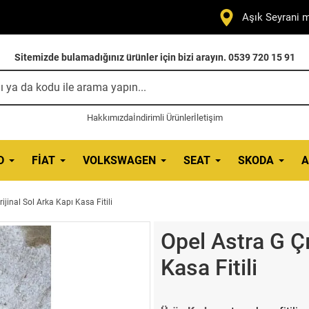
Aşık Seyrani m
Sitemizde bulamadığınız ürünler için bizi arayın. 0539 720 15 91
Hakkımızda
İndirimli Ürünler
İletişim
D
FIAT
VOLKSWAGEN
SEAT
SKODA
A
jinal Sol Arka Kapı Kasa Fitili
Opel Astra G Çı
Kasa Fitili