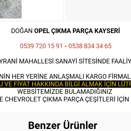
DOĞAN
OPEL ÇIKMA PARÇA KAYSERİ
0539 720 15 91
-
0538 834 34 65
YRANİ MAHALLESİ SANAYİ SİTESİNDE FAAL
NİN HER YERİNE ANLAŞMALI KARGO FİRMAL
VE FİYAT HAKKINDA BİLGİ ALMAK İÇİN LÜT
WEBSİTEMİZDE BULAMADIĞINIZ
 CHEVROLET ÇIKMA PARÇA ÇEŞİTLERİ İÇİN B
Benzer Ürünler