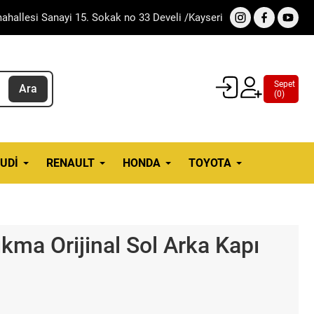
ahallesi Sanayi 15. Sokak no 33 Develi /Kayseri
Sepet
Ara
(
0
)
UDI
RENAULT
HONDA
TOYOTA
kma Orijinal Sol Arka Kapı