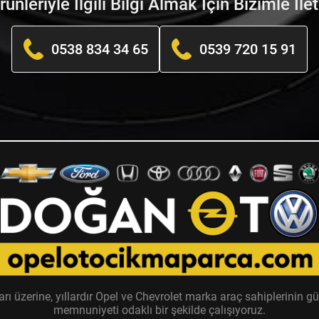
nleriyle İlgili Bilgi Almak İçin Bizimle İle
0538 834 34 65
0539 720 15 91
zerine, yıllardır Opel ve Chevrolet marka araç sahiplerinin güv
memnuniyeti odaklı bir şekilde çalışıyoruz.