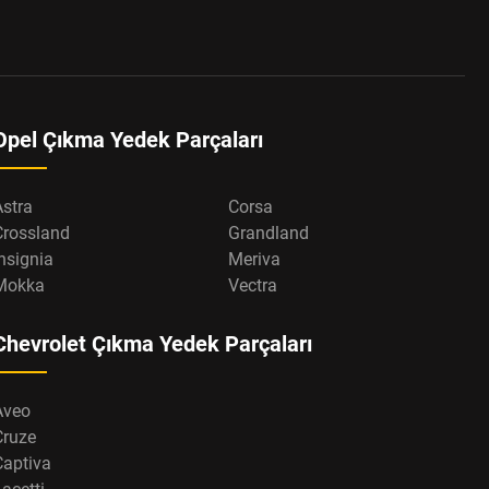
Opel Çıkma Yedek Parçaları
Astra
Corsa
Crossland
Grandland
nsignia
Meriva
Mokka
Vectra
Chevrolet Çıkma Yedek Parçaları
Aveo
Cruze
Captiva