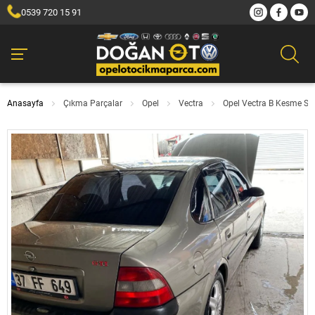
0539 720 15 91
Anasayfa
Çıkma Parçalar
Opel
Vectra
Opel Vectra B Kesme Sa