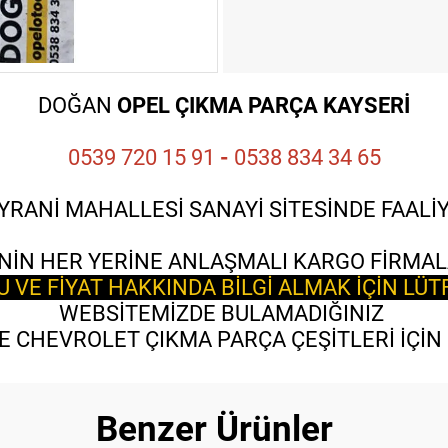
DOĞAN
OPEL ÇIKMA PARÇA KAYSERİ
0539 720 15 91
-
0538 834 34 65
YRANİ MAHALLESİ SANAYİ SİTESİNDE FAAL
NİN HER YERİNE ANLAŞMALI KARGO FİRMAL
VE FİYAT HAKKINDA BİLGİ ALMAK İÇİN LÜT
WEBSİTEMİZDE BULAMADIĞINIZ
 CHEVROLET ÇIKMA PARÇA ÇEŞİTLERİ İÇİN B
Benzer Ürünler