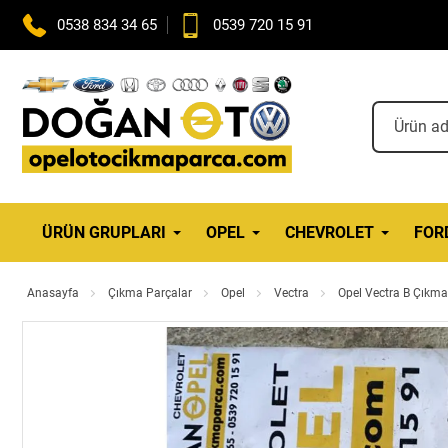
0538 834 34 65
0539 720 15 91
ÜRÜN GRUPLARI
OPEL
CHEVROLET
FOR
Anasayfa
Çıkma Parçalar
Opel
Vectra
Opel Vectra B Çıkma