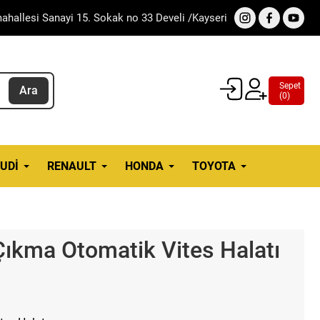
ahallesi Sanayi 15. Sokak no 33 Develi /Kayseri
Sepet
Ara
(
0
)
UDI
RENAULT
HONDA
TOYOTA
Çıkma Otomatik Vites Halatı