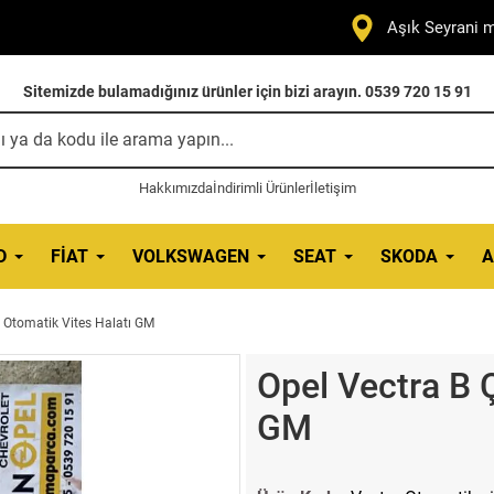
Aşık Seyrani m
Sitemizde bulamadığınız ürünler için bizi arayın. 0539 720 15 91
Hakkımızda
İndirimli Ürünler
İletişim
D
FIAT
VOLKSWAGEN
SEAT
SKODA
A
 Otomatik Vites Halatı GM
Opel Vectra B 
GM