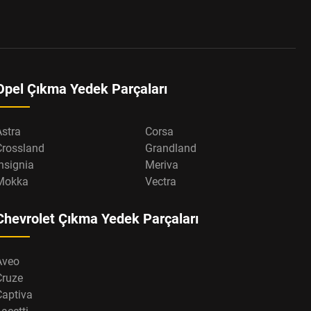
Opel Çıkma Yedek Parçaları
Astra
Corsa
Crossland
Grandland
nsignia
Meriva
Mokka
Vectra
Chevrolet Çıkma Yedek Parçaları
Aveo
Cruze
Captiva