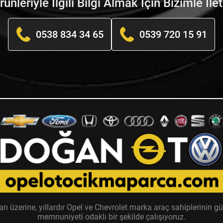
nleriyle İlgili Bilgi Almak İçin Bizimle İle
0538 834 34 65
0539 720 15 91
zerine, yıllardır Opel ve Chevrolet marka araç sahiplerinin güv
memnuniyeti odaklı bir şekilde çalışıyoruz.