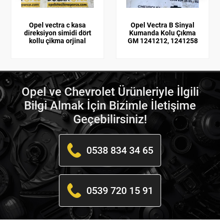
Opel vectra c kasa
Opel Vectra B Sinyal
direksiyon simidi dört
Kumanda Kolu Çıkma
kollu çikma orjinal
GM 1241212, 1241258
Opel ve Chevrolet Ürünleriyle İlgili
Bilgi Almak İçin Bizimle İletişime
Geçebilirsiniz!
0538 834 34 65
0539 720 15 91