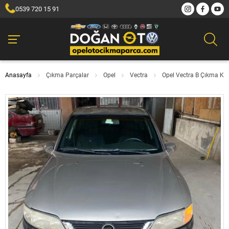
0539 720 15 91
Anasayfa
Çıkma Parçalar
Opel
Vectra
Opel Vectra B Çıkma Ka