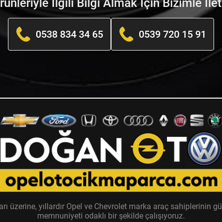
nleriyle İlgili Bilgi Almak İçin Bizimle İle
0538 834 34 65
0539 720 15 91
zerine, yıllardır Opel ve Chevrolet marka araç sahiplerinin güv
memnuniyeti odaklı bir şekilde çalışıyoruz.