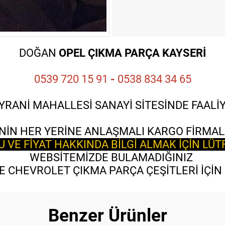
DOĞAN
OPEL ÇIKMA PARÇA KAYSERİ
0539 720 15 91
-
0538 834 34 65
YRANİ MAHALLESİ SANAYİ SİTESİNDE FAAL
NİN HER YERİNE ANLAŞMALI KARGO FİRMAL
VE FİYAT HAKKINDA BİLGİ ALMAK İÇİN LÜT
WEBSİTEMİZDE BULAMADIĞINIZ
 CHEVROLET ÇIKMA PARÇA ÇEŞİTLERİ İÇİN B
Benzer Ürünler