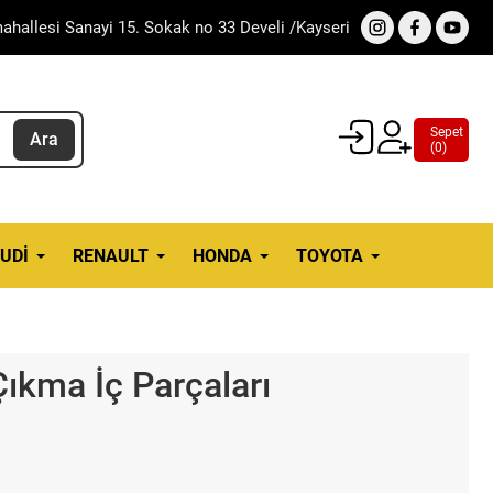
ahallesi Sanayi 15. Sokak no 33 Develi /Kayseri
Sepet
Ara
(
0
)
UDI
RENAULT
HONDA
TOYOTA
Çıkma İç Parçaları