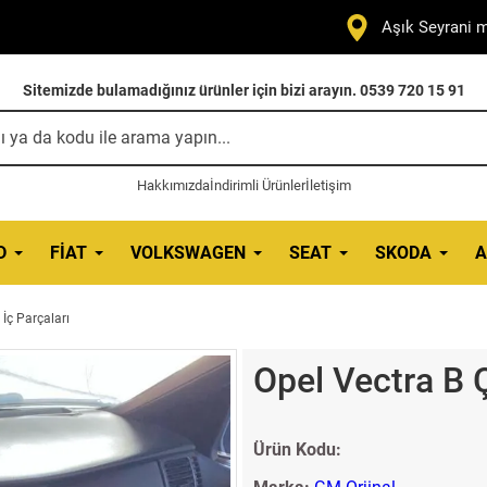
Aşık Seyrani m
Sitemizde bulamadığınız ürünler için bizi arayın. 0539 720 15 91
Hakkımızda
İndirimli Ürünler
İletişim
D
FIAT
VOLKSWAGEN
SEAT
SKODA
A
İç Parçaları
Opel Vectra B 
Ürün Kodu: