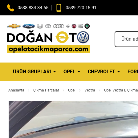
0538 834 34 65
0539 720 15 91
ÜRÜN GRUPLARI
OPEL
CHEVROLET
FOR
Anasayfa
Çıkma Parçalar
Opel
Vectra
Opel Vectra B Çıkma 