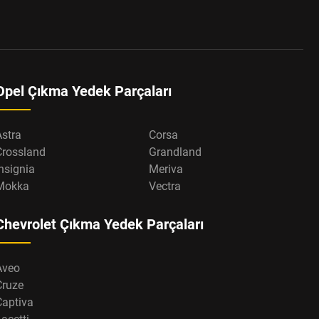
Opel Çıkma Yedek Parçaları
Astra
Corsa
Crossland
Grandland
nsignia
Meriva
Mokka
Vectra
Chevrolet Çıkma Yedek Parçaları
Aveo
Cruze
Captiva