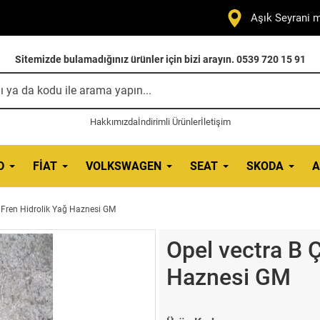
Aşık Seyrani m
Sitemizde bulamadığınız ürünler için bizi arayın. 0539 720 15 91
Hakkımızda
İndirimli Ürünler
İletişim
D
FIAT
VOLKSWAGEN
SEAT
SKODA
A
 Fren Hidrolik Yağ Haznesi GM
Opel vectra B 
Haznesi GM