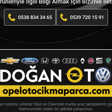
nleriyle İlgili Bilgi Almak İçin Bizimle İle
0538 834 34 65
0539 720 15 91
zerine, yıllardır Opel ve Chevrolet marka araç sahiplerinin güv
memnuniyeti odaklı bir şekilde çalışıyoruz.