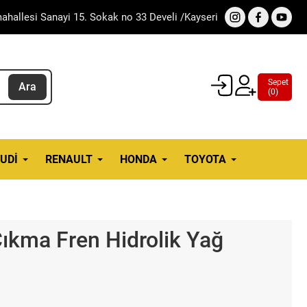
ahallesi Sanayi 15. Sokak no 33 Develi /Kayseri
Sepet
Ara
(
0
)
UDI
RENAULT
HONDA
TOYOTA
Çıkma Fren Hidrolik Yağ