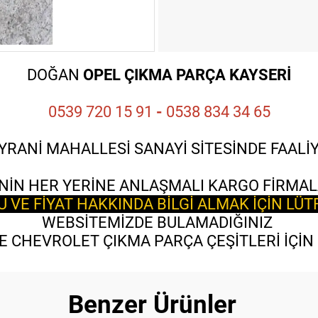
DOĞAN
OPEL ÇIKMA PARÇA KAYSERİ
0539 720 15 91
-
0538 834 34 65
YRANİ MAHALLESİ SANAYİ SİTESİNDE FAAL
NİN HER YERİNE ANLAŞMALI KARGO FİRMAL
VE FİYAT HAKKINDA BİLGİ ALMAK İÇİN LÜT
WEBSİTEMİZDE BULAMADIĞINIZ
 CHEVROLET ÇIKMA PARÇA ÇEŞİTLERİ İÇİN B
Benzer Ürünler