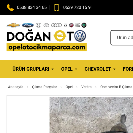
0538 834 34 65
0539 720 15 91
ÜRÜN GRUPLARI
OPEL
CHEVROLET
FOR
Anasayfa
Çıkma Parçalar
Opel
Vectra
Opel vectra B Çıkma