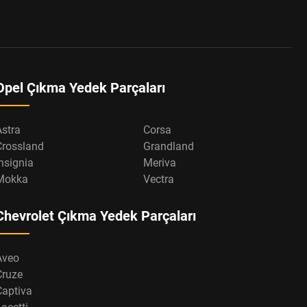
Opel Çıkma Yedek Parçaları
Astra
Corsa
Crossland
Grandland
nsignia
Meriva
Mokka
Vectra
Chevrolet Çıkma Yedek Parçaları
Aveo
Cruze
Captiva