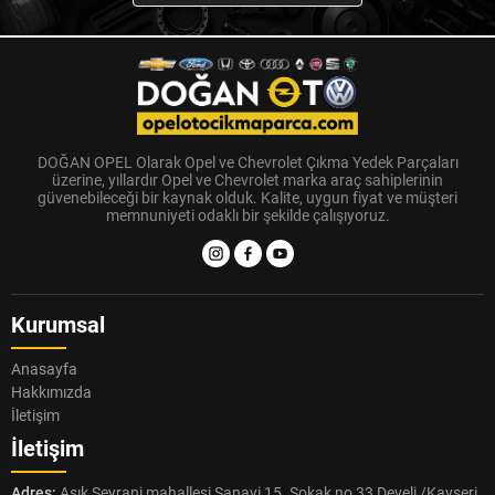
DOĞAN OPEL Olarak Opel ve Chevrolet Çıkma Yedek Parçaları
üzerine, yıllardır Opel ve Chevrolet marka araç sahiplerinin
güvenebileceği bir kaynak olduk. Kalite, uygun fiyat ve müşteri
memnuniyeti odaklı bir şekilde çalışıyoruz.
Kurumsal
Anasayfa
Hakkımızda
İletişim
İletişim
Adres:
Aşık Seyrani mahallesi Sanayi 15. Sokak no 33 Develi /Kayseri