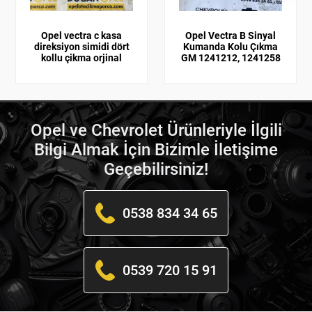
Opel vectra c kasa
Opel Vectra B Sinyal
direksiyon simidi dört
Kumanda Kolu Çıkma
kollu çikma orjinal
GM 1241212, 1241258
Opel ve Chevrolet Ürünleriyle İlgili
Bilgi Almak İçin Bizimle İletişime
Geçebilirsiniz!
0538 834 34 65
0539 720 15 91