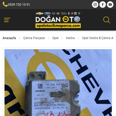
0539 720 15 91
Anasayfa
Çıkma Parçalar
Opel
Vectra
Opel Vectra B Çıkma Ai