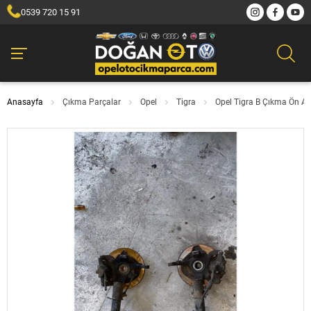
0539 720 15 91
Anasayfa
Çıkma Parçalar
Opel
Tigra
Opel Tigra B Çıkma Ön A