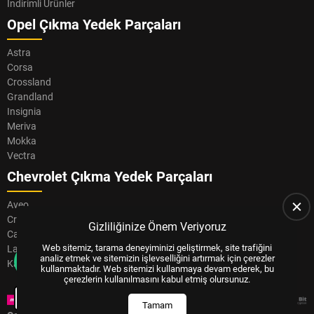
İndirimli Ürünler
Opel Çıkma Yedek Parçaları
Astra
Corsa
Crossland
Grandland
Insignia
Meriva
Mokka
Vectra
Chevrolet Çıkma Yedek Parçaları
Aveo
Cruze
Gizliliğinize Önem Veriyoruz
Captiva
Web sitemiz, tarama deneyiminizi geliştirmek, site trafiğini
Lacetti
analiz etmek ve sitemizin işlevselliğini artırmak için çerezler
Kalos
kullanmaktadır. Web sitemizi kullanmaya devam ederek, bu
çerezlerin kullanılmasını kabul etmiş olursunuz.
Bizi Arayın
Tamam