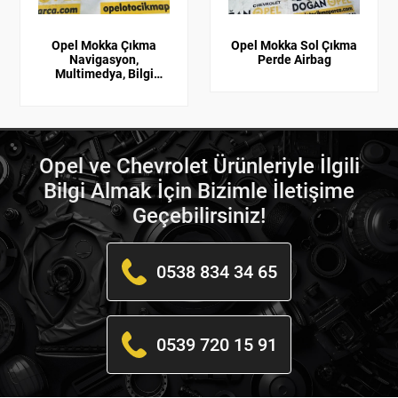
Opel Mokka Çıkma
Opel Mokka Sol Çıkma
Navigasyon,
Perde Airbag
Multimedya, Bilgi
Ekranı GM 95088293
Opel ve Chevrolet Ürünleriyle İlgili
Bilgi Almak İçin Bizimle İletişime
Geçebilirsiniz!
0538 834 34 65
0539 720 15 91