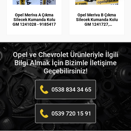
Opel Meriva A Çıkma
Opel Meriva B Çıkma
Silecek Kumanda Kolu
Silecek Kumanda Kolu
GM 1241028 - 9185417
GM 1241727,
95433818
Opel ve Chevrolet Ürünleriyle İlgili
Bilgi Almak İçin Bizimle İletişime
Geçebilirsiniz!
0538 834 34 65
0539 720 15 91