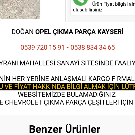
Ürün Fiyat bilgisi a
ulaşabilirsiniz.
DOĞAN
OPEL ÇIKMA PARÇA KAYSERİ
0539 720 15 91
-
0538 834 34 65
YRANİ MAHALLESİ SANAYİ SİTESİNDE FAAL
NİN HER YERİNE ANLAŞMALI KARGO FİRMAL
VE FİYAT HAKKINDA BİLGİ ALMAK İÇİN LÜT
WEBSİTEMİZDE BULAMADIĞINIZ
 CHEVROLET ÇIKMA PARÇA ÇEŞİTLERİ İÇİN B
Benzer Ürünler