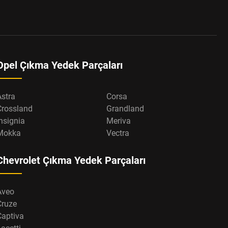
Opel Çıkma Yedek Parçaları
Astra
Corsa
Crossland
Grandland
nsignia
Meriva
Mokka
Vectra
Chevrolet Çıkma Yedek Parçaları
Aveo
Cruze
Captiva