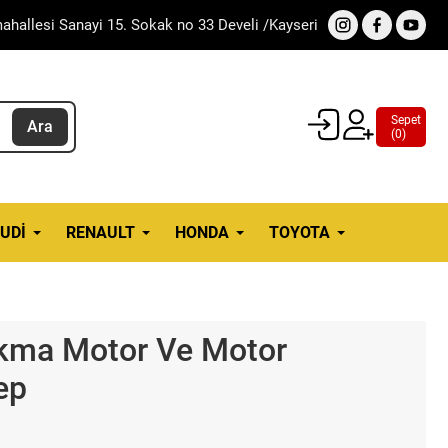
ahallesi Sanayi 15. Sokak no 33 Develi /Kayseri
Sepet
Ara
(
0
)
UDI
RENAULT
HONDA
TOYOTA
ıkma Motor Ve Motor
ep