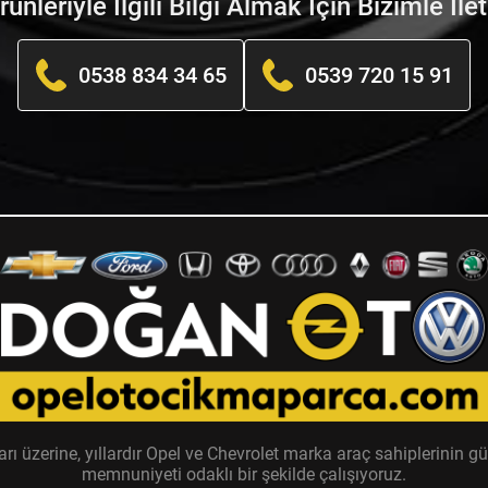
nleriyle İlgili Bilgi Almak İçin Bizimle İle
0538 834 34 65
0539 720 15 91
zerine, yıllardır Opel ve Chevrolet marka araç sahiplerinin güv
memnuniyeti odaklı bir şekilde çalışıyoruz.