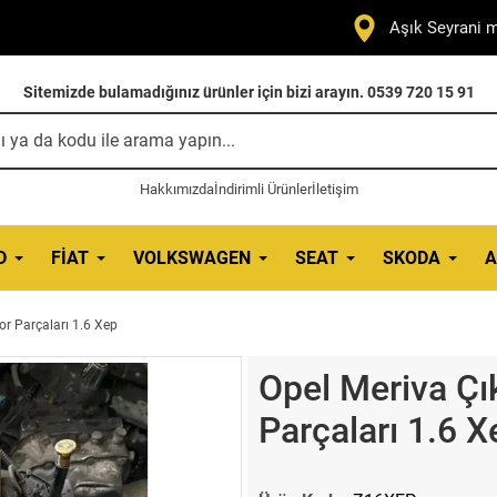
Aşık Seyrani m
Sitemizde bulamadığınız ürünler için bizi arayın. 0539 720 15 91
Hakkımızda
İndirimli Ürünler
İletişim
D
FIAT
VOLKSWAGEN
SEAT
SKODA
A
r Parçaları 1.6 Xep
Opel Meriva Ç
Parçaları 1.6 X