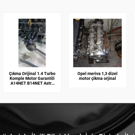
Çıkma Orijinal 1.4 Turbo
Opel meriva 1,3 dizel
Komple Motor Garantili
motor çikma orjinal
A14NET B14NET Astra
İnisgnia Mokka Meriva
Cruze Trax Uyumlu