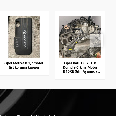
Opel Meriva b 1,7 motor
Opel Karl 1.0 75 HP
üst koruma kapağı
Komple Çıkma Motor
B10XE Sıfır Ayarında
55594921