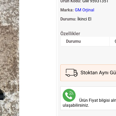
Ürün Kodu:
GM 95931351
Marka:
GM Orjinal
Durumu:
İkinci El
Özellikler
Durumu
Ürün Fiyat bilgisi a
ulaşabilirsiniz.