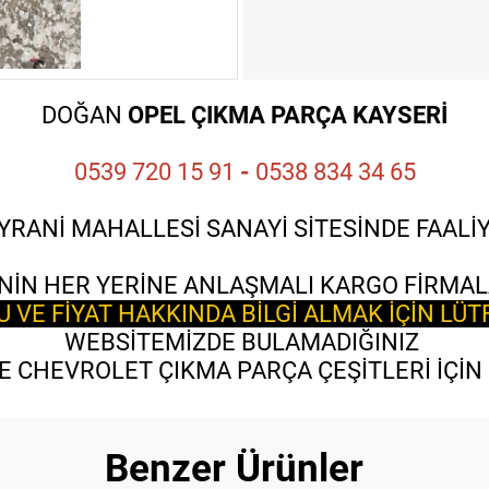
DOĞAN
OPEL ÇIKMA PARÇA KAYSERİ
0539 720 15 91
-
0538 834 34 65
YRANİ MAHALLESİ SANAYİ SİTESİNDE FAAL
NİN HER YERİNE ANLAŞMALI KARGO FİRMAL
VE FİYAT HAKKINDA BİLGİ ALMAK İÇİN LÜT
WEBSİTEMİZDE BULAMADIĞINIZ
 CHEVROLET ÇIKMA PARÇA ÇEŞİTLERİ İÇİN B
Benzer Ürünler