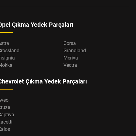
Opel Çıkma Yedek Parçaları
Astra
Corsa
Crossland
Grandland
nsignia
Meriva
Mokka
Vectra
Chevrolet Çıkma Yedek Parçaları
Aveo
Cruze
Captiva
acetti
Kalos