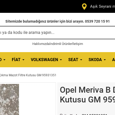
Aşık Seyrani m
Sitemizde bulamadığınız ürünler için bizi arayın. 0539 720 15 91
Hakkımızda
İndirimli Ürünler
İletişim
D
FIAT
VOLKSWAGEN
SEAT
SKODA
A
l Çıkma Mazot Filtre Kutusu GM 95931351
Opel Meriva B 
Kutusu GM 95