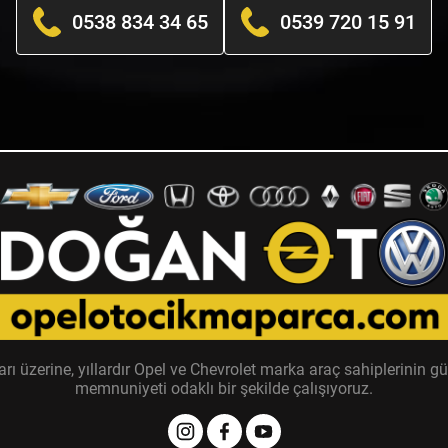
0538 834 34 65
0539 720 15 91
zerine, yıllardır Opel ve Chevrolet marka araç sahiplerinin güv
memnuniyeti odaklı bir şekilde çalışıyoruz.