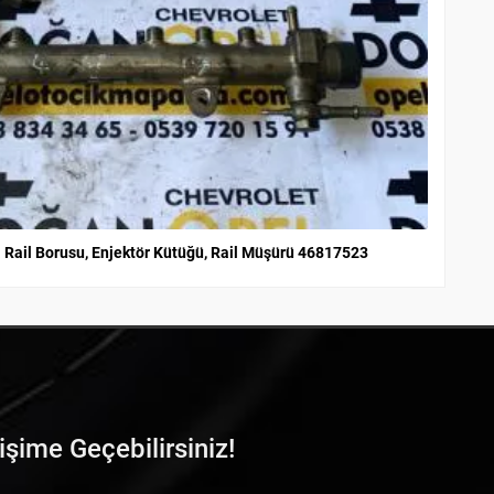
Opel Mer,va A 1.3 Çıkma Rail Borusu, Enjektör Kütüğü, Rail Müşürü 46817523
tişime Geçebilirsiniz!