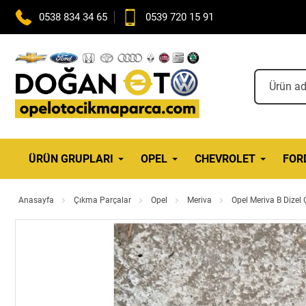
0538 834 34 65
0539 720 15 91
ÜRÜN GRUPLARI
OPEL
CHEVROLET
FOR
Anasayfa
Çıkma Parçalar
Opel
Meriva
Opel Meriva B Dize