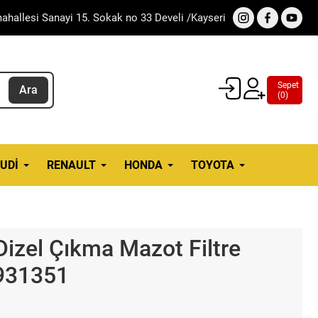
ahallesi Sanayi 15. Sokak no 33 Develi /Kayseri
Sepet
Ara
(
0
)
UDI
RENAULT
HONDA
TOYOTA
Dizel Çıkma Mazot Filtre
931351