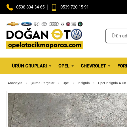
0538 834 34 65
0539 720 15 91
ÜRÜN GRUPLARI
OPEL
CHEVROLET
FOR
Anasayfa
Çıkma Parçalar
Opel
Insignia
Opel İnsignia A Ön