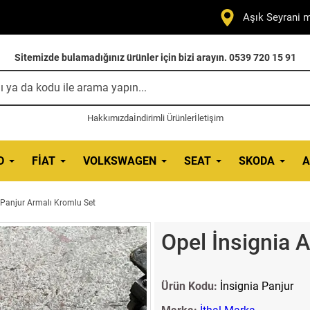
Aşık Seyrani m
Sitemizde bulamadığınız ürünler için bizi arayın. 0539 720 15 91
Hakkımızda
İndirimli Ürünler
İletişim
D
FIAT
VOLKSWAGEN
SEAT
SKODA
A
 Panjur Armalı Kromlu Set
Opel İnsignia 
Ürün Kodu:
İnsignia Panjur