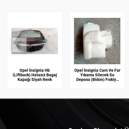
Opel İnsignia Hb
Opel İnsignia Cam Ve Far
(Liftback) Hatasız Bagaj
Yıkama Silecek Su
Kapağı Siyah Renk
Deposu (Bidon) Fıskiye
Motoru GM 13313667,
1450064