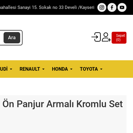
ahallesi Sanayi 15. Sokak no 33 Develi /Kayseri
Sepet
Ara
(
0
)
UDI
RENAULT
HONDA
TOYOTA
A Ön Panjur Armalı Kromlu Set