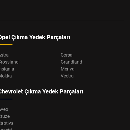
Opel Çıkma Yedek Parçaları
Astra
Corsa
Crossland
Grandland
nsignia
Meriva
Mokka
Vectra
Chevrolet Çıkma Yedek Parçaları
Aveo
Cruze
Captiva