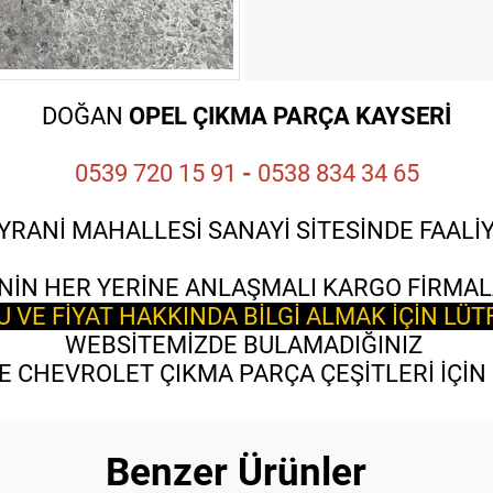
DOĞAN
OPEL ÇIKMA PARÇA KAYSERİ
0539 720 15 91
-
0538 834 34 65
YRANİ MAHALLESİ SANAYİ SİTESİNDE FAAL
NİN HER YERİNE ANLAŞMALI KARGO FİRMAL
VE FİYAT HAKKINDA BİLGİ ALMAK İÇİN LÜT
WEBSİTEMİZDE BULAMADIĞINIZ
 CHEVROLET ÇIKMA PARÇA ÇEŞİTLERİ İÇİN B
Benzer Ürünler