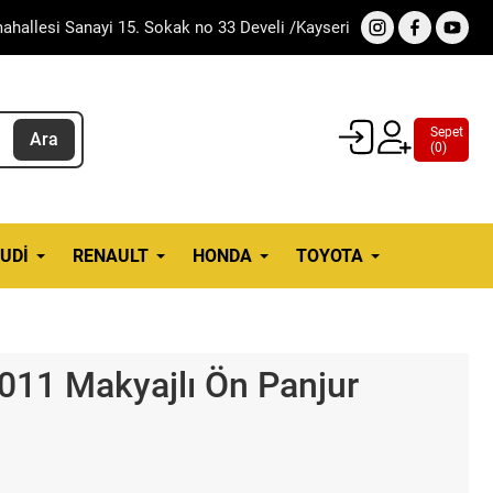
ahallesi Sanayi 15. Sokak no 33 Develi /Kayseri
Sepet
Ara
(
0
)
UDI
RENAULT
HONDA
TOYOTA
011 Makyajlı Ön Panjur