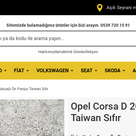
Aşık Seyrani m
Sitemizde bulamadığınız ürünler için bizi arayın. 0539 720 15 91
Hakkımızda
İndirimli Ürünler
İletişim
D
FIAT
VOLKSWAGEN
SEAT
SKODA
A
kyajlı Ön Panjur Taiwan Sıfır
Opel Corsa D 2
Taiwan Sıfır