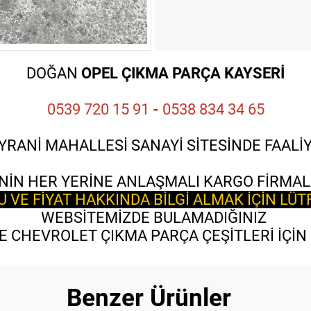
DOĞAN
OPEL ÇIKMA PARÇA KAYSERİ
0539 720 15 91
-
0538 834 34 65
YRANİ MAHALLESİ SANAYİ SİTESİNDE FAAL
NİN HER YERİNE ANLAŞMALI KARGO FİRMAL
VE FİYAT HAKKINDA BİLGİ ALMAK İÇİN LÜT
WEBSİTEMİZDE BULAMADIĞINIZ
 CHEVROLET ÇIKMA PARÇA ÇEŞİTLERİ İÇİN B
Benzer Ürünler