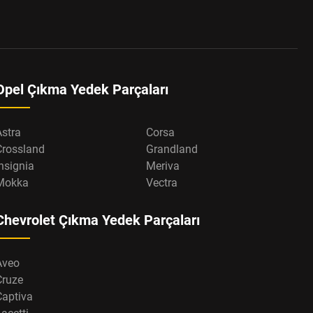
Opel Çıkma Yedek Parçaları
Astra
Corsa
Crossland
Grandland
nsignia
Meriva
Mokka
Vectra
Chevrolet Çıkma Yedek Parçaları
Aveo
Cruze
Captiva