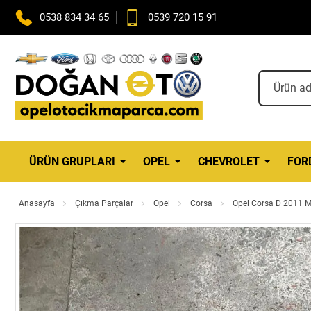
0538 834 34 65
0539 720 15 91
ÜRÜN GRUPLARI
OPEL
CHEVROLET
FOR
Anasayfa
Çıkma Parçalar
Opel
Corsa
Opel Corsa D 2011 Ma