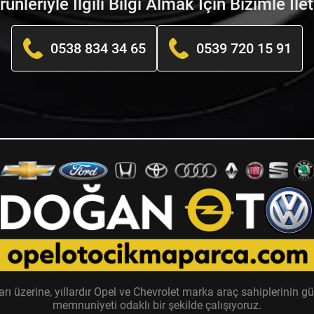
nleriyle İlgili Bilgi Almak İçin Bizimle İle
0538 834 34 65
0539 720 15 91
zerine, yıllardır Opel ve Chevrolet marka araç sahiplerinin güv
memnuniyeti odaklı bir şekilde çalışıyoruz.