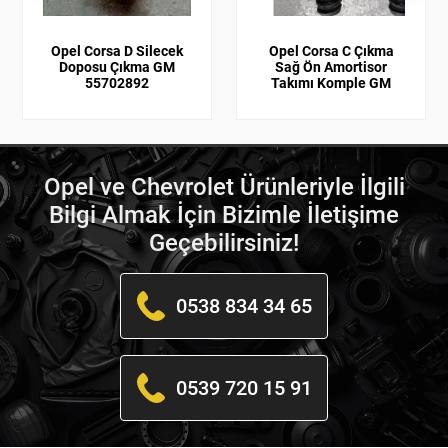
Opel Corsa D Silecek
Opel Corsa C Çıkma
Doposu Çıkma GM
Sağ Ön Amortisor
55702892
Takımı Komple GM
Opel ve Chevrolet Ürünleriyle İlgili
Bilgi Almak İçin Bizimle İletişime
Geçebilirsiniz!
0538 834 34 65
0539 720 15 91