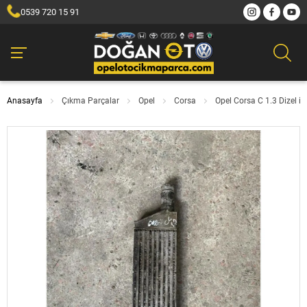
0539 720 15 91
Anasayfa
Çıkma Parçalar
Opel
Corsa
Opel Corsa C 1.3 Dizel i