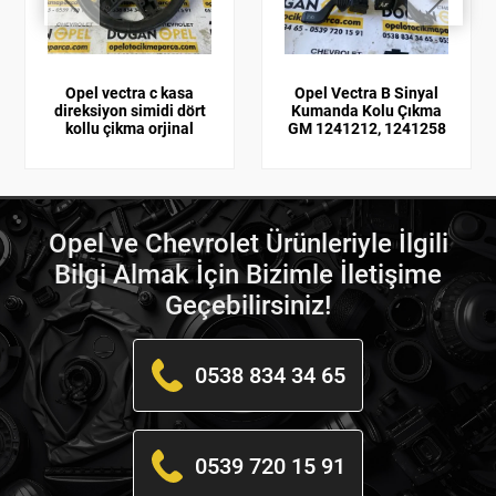
Opel vectra c kasa
Opel Vectra B Sinyal
direksiyon simidi dört
Kumanda Kolu Çıkma
kollu çikma orjinal
GM 1241212, 1241258
Opel ve Chevrolet Ürünleriyle İlgili
Bilgi Almak İçin Bizimle İletişime
Geçebilirsiniz!
0538 834 34 65
0539 720 15 91