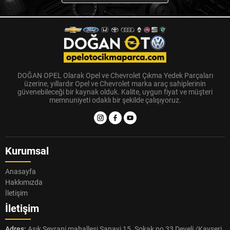
DOĞAN OPEL Olarak Opel ve Chevrolet Çıkma Yedek Parçaları
üzerine, yıllardır Opel ve Chevrolet marka araç sahiplerinin
güvenebileceği bir kaynak olduk. Kalite, uygun fiyat ve müşteri
memnuniyeti odaklı bir şekilde çalışıyoruz.
Kurumsal
Anasayfa
Hakkımızda
İletişim
İletişim
Adres:
Aşık Seyrani mahallesi Sanayi 15. Sokak no 33 Develi /Kayseri