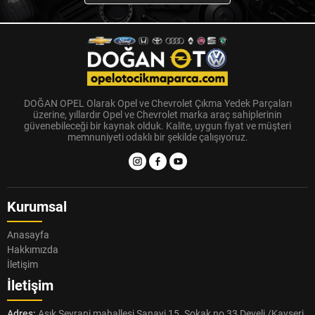
DOĞAN OPEL Olarak Opel ve Chevrolet Çıkma Yedek Parçaları
üzerine, yıllardır Opel ve Chevrolet marka araç sahiplerinin
güvenebileceği bir kaynak olduk. Kalite, uygun fiyat ve müşteri
memnuniyeti odaklı bir şekilde çalışıyoruz.
Kurumsal
Anasayfa
Hakkımızda
İletişim
İletişim
Adres:
Aşık Seyrani mahallesi Sanayi 15. Sokak no 33 Develi /Kayseri