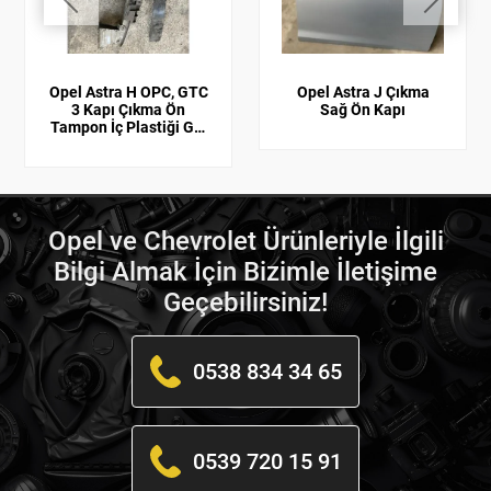
Opel Astra H OPC, GTC
Opel Astra J Çıkma
3 Kapı Çıkma Ön
Sağ Ön Kapı
Tampon İç Plastiği GM
Orijinal 1406051,
13110340
Opel ve Chevrolet Ürünleriyle İlgili
Bilgi Almak İçin Bizimle İletişime
Geçebilirsiniz!
0538 834 34 65
0539 720 15 91