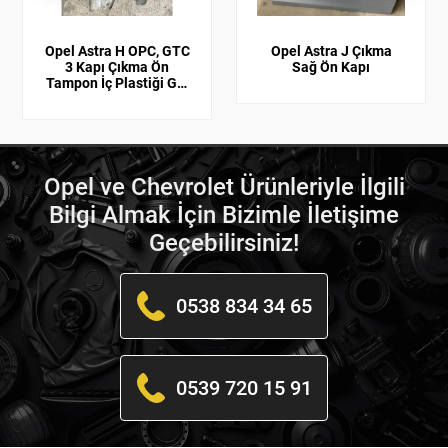
Opel Astra H OPC, GTC
Opel Astra J Çıkma
3 Kapı Çıkma Ön
Sağ Ön Kapı
Tampon İç Plastiği GM
Orijinal 1406051,
13110340
Opel ve Chevrolet Ürünleriyle İlgili
Bilgi Almak İçin Bizimle İletişime
Geçebilirsiniz!
0538 834 34 65
0539 720 15 91