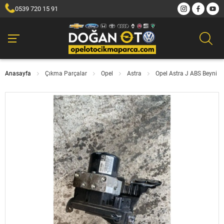
0539 720 15 91
Anasayfa
Çıkma Parçalar
Opel
Astra
Opel Astra J ABS Beyni