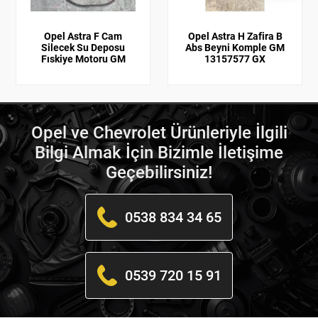
Opel Astra F Cam
Opel Astra H Zafira B
Silecek Su Deposu
Abs Beyni Komple GM
Fıskiye Motoru GM
13157577 GX
Opel ve Chevrolet Ürünleriyle İlgili
Bilgi Almak İçin Bizimle İletişime
Geçebilirsiniz!
0538 834 34 65
0539 720 15 91