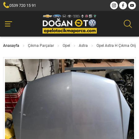
0539 720 15 91
Anasayfa
Çıkma Parçalar
Opel
Astra
Opel Astra H Çıkma Oriji