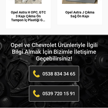
Opel Astra H OPC, GTC
Opel Astra J Çıkma
3 Kapı Çıkma Ön
Sağ Ön Kapı
Tampon İç Plastiği GM
Orijinal 1406051,
13110340
Opel ve Chevrolet Ürünleriyle İlgili
Bilgi Almak İçin Bizimle İletişime
Geçebilirsiniz!
0538 834 34 65
0539 720 15 91