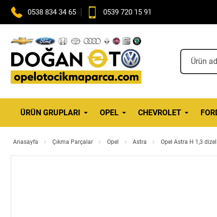
0538 834 34 65
0539 720 15 91
ÜRÜN GRUPLARI
OPEL
CHEVROLET
FOR
Anasayfa
Çıkma Parçalar
Opel
Astra
Opel Astra H 1,3 dize