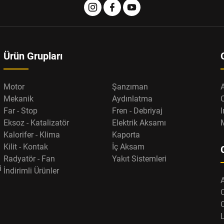
Ürün Grupları
Motor
Şanzıman
Mekanik
Aydınlatma
Far - Stop
Fren - Debriyaj
I
Eksoz - Katalizatör
Elektrik Aksamı
Kalorifer - Klima
Kaporta
Kilit - Kontak
İç Aksam
Radyatör - Fan
Yakıt Sistemleri
i
İndirimli Ürünler
L