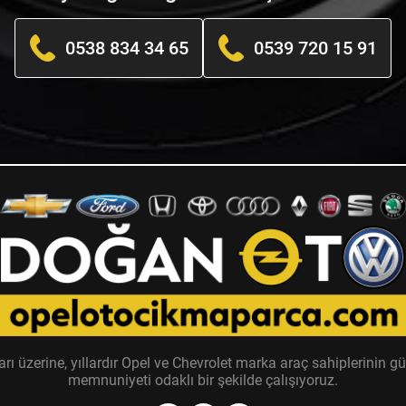
0538 834 34 65
0539 720 15 91
zerine, yıllardır Opel ve Chevrolet marka araç sahiplerinin güv
memnuniyeti odaklı bir şekilde çalışıyoruz.