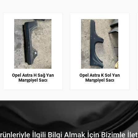
Opel Astra H Sağ Yan
Opel Astra K Sol Yan
Marşpiyel Sacı
Marşpiyel Sacı
nleriyle İlgili Bilgi Almak İçin Bizimle İle