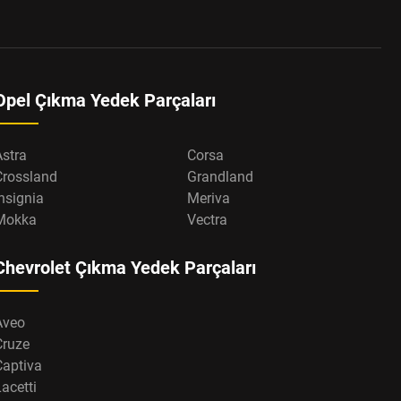
Opel Çıkma Yedek Parçaları
Astra
Corsa
Crossland
Grandland
nsignia
Meriva
Mokka
Vectra
Chevrolet Çıkma Yedek Parçaları
Aveo
Cruze
Captiva
acetti