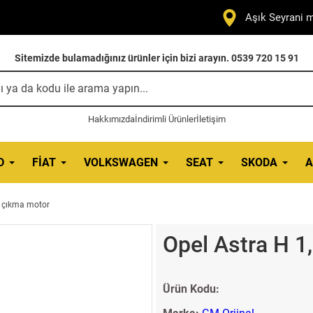
Aşık Seyrani m
Sitemizde bulamadığınız ürünler için bizi arayın. 0539 720 15 91
Hakkımızda
İndirimli Ürünler
İletişim
D
FIAT
VOLKSWAGEN
SEAT
SKODA
A
l çıkma motor
Opel Astra H 1
Ürün Kodu: