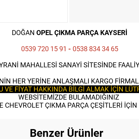
DOĞAN
OPEL ÇIKMA PARÇA KAYSERİ
0539 720 15 91
-
0538 834 34 65
YRANİ MAHALLESİ SANAYİ SİTESİNDE FAAL
NİN HER YERİNE ANLAŞMALI KARGO FİRMAL
VE FİYAT HAKKINDA BİLGİ ALMAK İÇİN LÜT
WEBSİTEMİZDE BULAMADIĞINIZ
 CHEVROLET ÇIKMA PARÇA ÇEŞİTLERİ İÇİN B
Benzer Ürünler