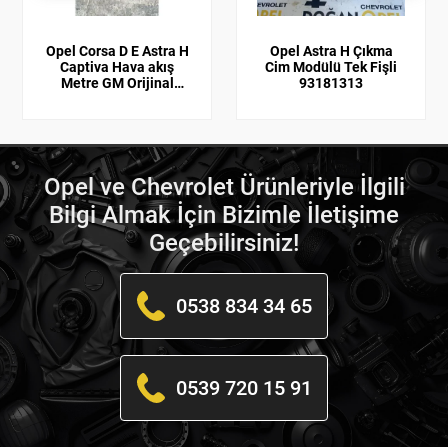
Opel Corsa D E Astra H
Opel Astra H Çıkma
Captiva Hava akış
Cim Modülü Tek Fişli
Metre GM Orijinal
93181313
55350048
Opel ve Chevrolet Ürünleriyle İlgili
Bilgi Almak İçin Bizimle İletişime
Geçebilirsiniz!
0538 834 34 65
0539 720 15 91