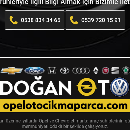
nleriyle İlgili Bilgi Almak İçin Bizimle İle
0538 834 34 65
0539 720 15 91
zerine, yıllardır Opel ve Chevrolet marka araç sahiplerinin güv
memnuniyeti odaklı bir şekilde çalışıyoruz.