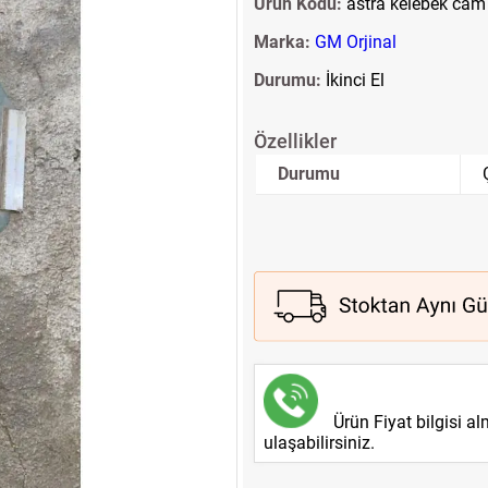
Ürün Kodu:
astra kelebek cam
Marka:
GM Orjinal
Durumu:
İkinci El
Özellikler
Durumu
Ürün Fiyat bilgisi a
ulaşabilirsiniz.