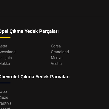
Opel Çıkma Yedek Parçaları
Astra
Corsa
Crossland
Grandland
nsignia
Meriva
Mokka
Vectra
Chevrolet Çıkma Yedek Parçaları
Aveo
Cruze
Captiva