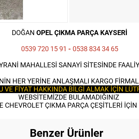
DOĞAN
OPEL ÇIKMA PARÇA KAYSERİ
0539 720 15 91
-
0538 834 34 65
YRANİ MAHALLESİ SANAYİ SİTESİNDE FAAL
NİN HER YERİNE ANLAŞMALI KARGO FİRMAL
VE FİYAT HAKKINDA BİLGİ ALMAK İÇİN LÜT
WEBSİTEMİZDE BULAMADIĞINIZ
 CHEVROLET ÇIKMA PARÇA ÇEŞİTLERİ İÇİN B
Benzer Ürünler