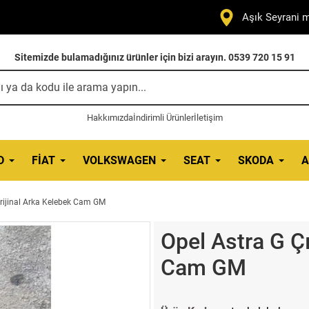
Aşık Seyrani m
Sitemizde bulamadığınız ürünler için bizi arayın. 0539 720 15 91
Hakkımızda
İndirimli Ürünler
İletişim
D
FIAT
VOLKSWAGEN
SEAT
SKODA
A
rijinal Arka Kelebek Cam GM
Opel Astra G Ç
Cam GM