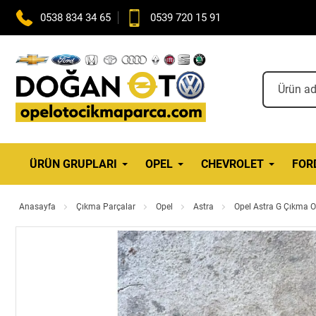
0538 834 34 65
0539 720 15 91
ÜRÜN GRUPLARI
OPEL
CHEVROLET
FOR
Anasayfa
Çıkma Parçalar
Opel
Astra
Opel Astra G Çıkma O