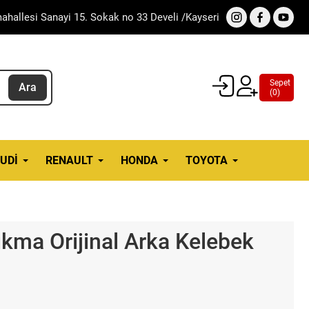
ahallesi Sanayi 15. Sokak no 33 Develi /Kayseri
Sepet
Ara
(
0
)
UDI
RENAULT
HONDA
TOYOTA
ıkma Orijinal Arka Kelebek