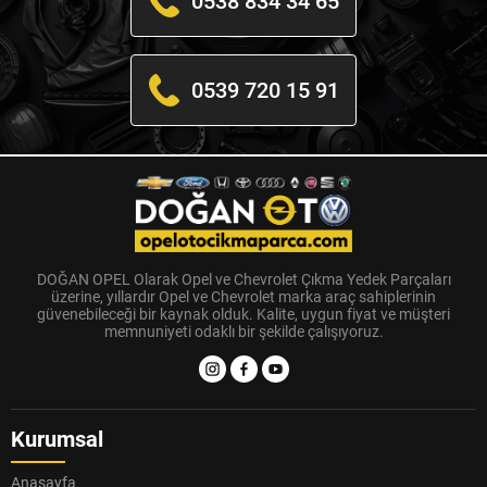
0538 834 34 65
0539 720 15 91
DOĞAN OPEL Olarak Opel ve Chevrolet Çıkma Yedek Parçaları
üzerine, yıllardır Opel ve Chevrolet marka araç sahiplerinin
güvenebileceği bir kaynak olduk. Kalite, uygun fiyat ve müşteri
memnuniyeti odaklı bir şekilde çalışıyoruz.
Kurumsal
Anasayfa