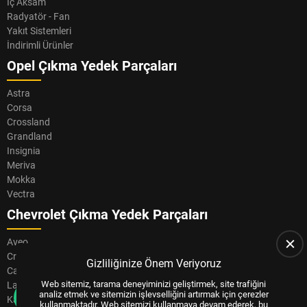
İç Aksam
Radyatör - Fan
Yakıt Sistemleri
İndirimli Ürünler
Opel Çıkma Yedek Parçaları
Astra
Corsa
Crossland
Grandland
Insignia
Meriva
Mokka
Vectra
Chevrolet Çıkma Yedek Parçaları
Aveo
Cruze
Gizliliğinize Önem Veriyoruz
Captiva
Web sitemiz, tarama deneyiminizi geliştirmek, site trafiğini
Lacetti
analiz etmek ve sitemizin işlevselliğini artırmak için çerezler
Kalos
kullanmaktadır. Web sitemizi kullanmaya devam ederek, bu