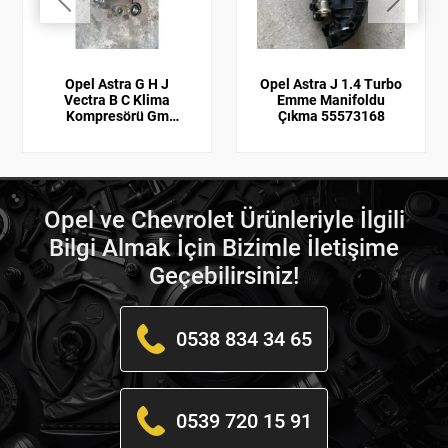
Opel Astra G H J
Opel Astra J 1.4 Turbo
Vectra B C Klima
Emme Manifoldu
Kompresörü Gm
Çıkma 55573168
Orijinal
Opel ve Chevrolet Ürünleriyle İlgili
Bilgi Almak İçin Bizimle İletişime
Geçebilirsiniz!
0538 834 34 65
0539 720 15 91