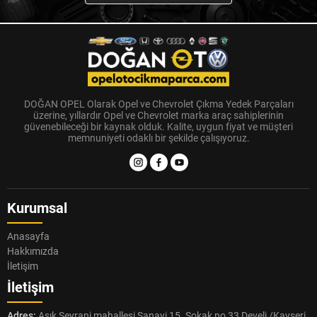
DOĞAN OPEL Olarak Opel ve Chevrolet Çıkma Yedek Parçaları
üzerine, yıllardır Opel ve Chevrolet marka araç sahiplerinin
güvenebileceği bir kaynak olduk. Kalite, uygun fiyat ve müşteri
memnuniyeti odaklı bir şekilde çalışıyoruz.
Kurumsal
Anasayfa
Hakkımızda
İletişim
İletişim
Adres:
Aşık Seyrani mahallesi Sanayi 15. Sokak no 33 Develi /Kayseri