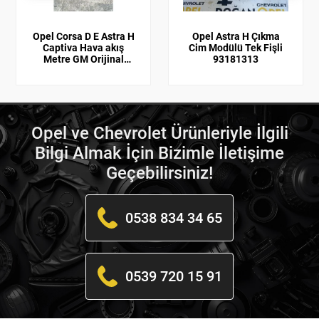
Opel Corsa D E Astra H
Opel Astra H Çıkma
Captiva Hava akış
Cim Modülü Tek Fişli
Metre GM Orijinal
93181313
55350048
Opel ve Chevrolet Ürünleriyle İlgili
Bilgi Almak İçin Bizimle İletişime
Geçebilirsiniz!
0538 834 34 65
0539 720 15 91